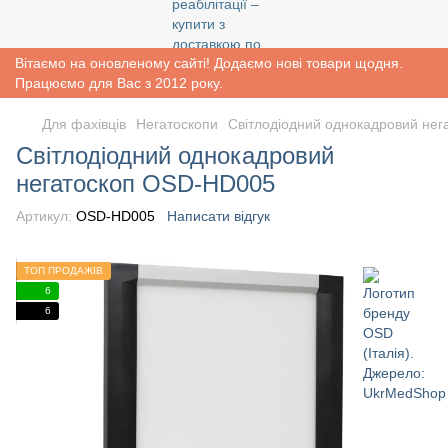
Вітаємо на оновленому сайті! Додаємо нові товари щодня.
Працюємо для Вас з 2012 року.
Для фахівців
Негатоскопи
Світлодіодний однокадровий не
Світлодіодний однокадровий
негатоскоп OSD-HD005
Артикул:
OSD-HD005
Написати відгук
ТОП ПРОДАЖІВ
6
6