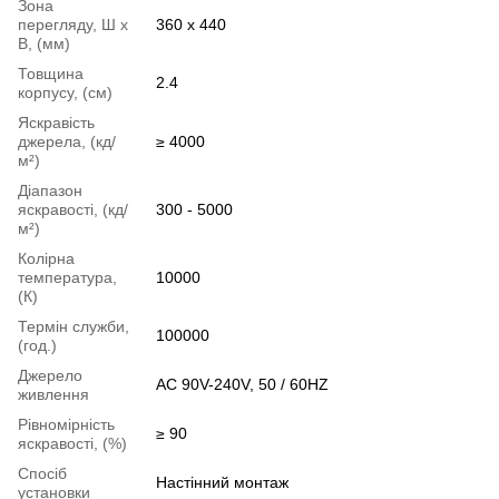
Зона
перегляду, Ш х
360 x 440
В, (мм)
Товщина
2.4
корпусу, (см)
Яскравість
джерела, (кд/
≥ 4000
м²)
Діапазон
яскравості, (кд/
300 - 5000
м²)
Колірна
температура,
10000
(К)
Термін служби,
100000
(год.)
Джерело
AC 90V-240V, 50 / 60HZ
живлення
Рівномірність
≥ 90
яскравості, (%)
Спосіб
Настінний монтаж
установки