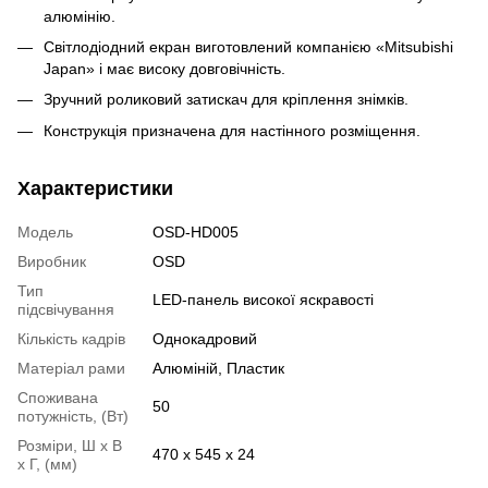
алюмінію.
Світлодіодний екран виготовлений компанією «Mitsubishi
Japan» і має високу довговічність.
Зручний роликовий затискач для кріплення знімків.
Конструкція призначена для настінного розміщення.
Характеристики
Модель
OSD-HD005
Виробник
OSD
Тип
LED-панель високої яскравості
підсвічування
Кількість кадрів
Однокадровий
Матеріал рами
Алюміній, Пластик
Споживана
50
потужність, (Вт)
Розміри, Ш х В
470 x 545 x 24
х Г, (мм)