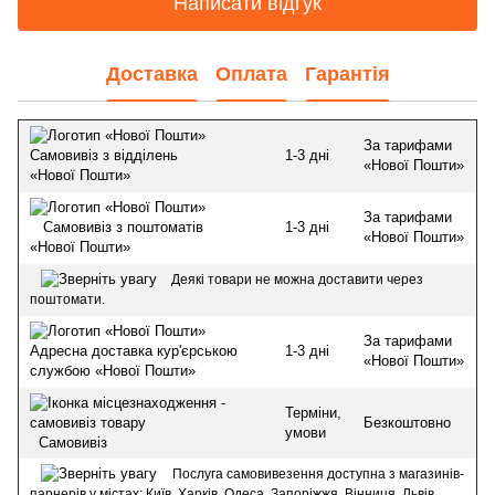
Написати відгук
Доставка
Оплата
Гарантія
За тарифами
1-3 дні
Самовивіз з відділень
«Нової Пошти»
«Нової Пошти»
За тарифами
1-3 дні
Самовивіз з поштоматів
«Нової Пошти»
«Нової Пошти»
Деякі товари не можна доставити через
поштомати.
За тарифами
1-3 дні
Адресна доставка кур'єрською
«Нової Пошти»
службою «Нової Пошти»
Терміни,
Безкоштовно
умови
Самовивіз
Послуга самовивезення доступна з магазинів-
парнерів у містах: Київ, Харків, Одеса, Запоріжжя, Вінниця, Львів,