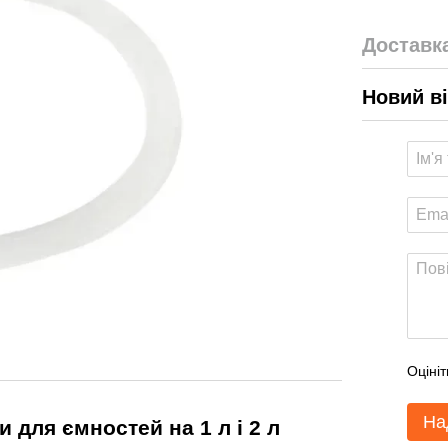
Доставк
Новий в
Оцініт
На
 для ємностей на 1 л і 2 л