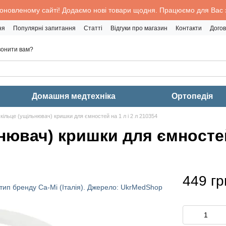
 оновленому сайті! Додаємо нові товари щодня. Працюємо для Вас з
ня
Популярні запитання
Статті
Відгуки про магазин
Контакти
Догов
онити вам?
Домашня медтехніка
Ортопедія
кільце (ущільнювач) кришки для ємностей на 1 л і 2 л 210354
нювач) кришки для ємностей 
449 гр