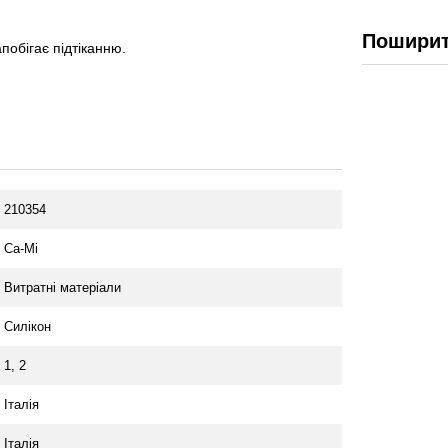
Поширит
побігає підтіканню.
210354
Ca-Mi
Витратні матеріали
Силікон
1, 2
Італія
Італія