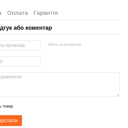
а
Оплата
Гарантія
ідгук або коментар
Увійти за допомогою
ь товар
діслати