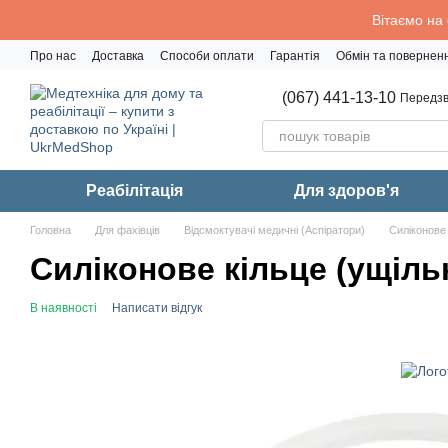
Перейти до основного контенту
Вітаємо на
Про нас
Доставка
Способи оплати
Гарантія
Обмін та повернен
Політика конфіденційності
(067) 441-13-10
Передзв
Реабiлiтацiя
Для здоров'я
Головна
Для фахівців
Відсмоктувачі медичні (Аспіратори)
Силіконове 
Силіконове кільце (ущіль
В наявності
Написати відгук