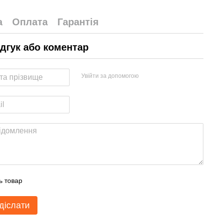
а
Оплата
Гарантія
ідгук або коментар
Увійти за допомогою
ь товар
діслати