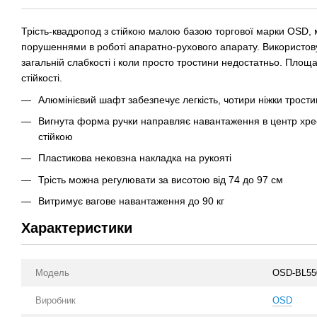
Трість-квадропод
з стійкою малою базою торгової марки OSD,
порушеннями в роботі апаратно-рухового апарату. Використовує
загальній слабкості і коли просто тростини недостатньо. Площ
стійкості.
Алюмінієвий шафт забезпечує легкість, чотири ніжки тростин
Вигнута форма ручки направляє навантаження в центр хре
стійкою
Пластикова нековзна накладка на рукояті
Трість можна регулювати за висотою від 74 до 97 см
Витримує вагове навантаження до 90 кг
Характеристики
Модель
OSD-BL55
Виробник
OSD