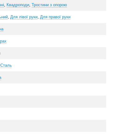
чні
,
Квадроподи
,
Тростини з опорою
ьний
,
Для лівої руки
,
Для правої руки
на
орах
й
,
Сталь
а