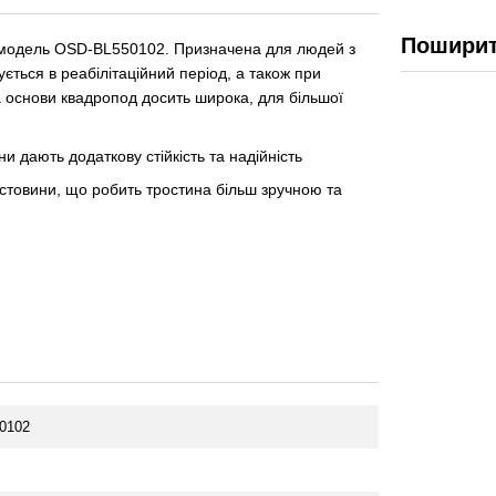
Поширит
 модель OSD-BL550102. Призначена для людей з
ться в реабілітаційний період, а також при
а основи квадропод досить широка, для більшої
и дають додаткову стійкість та надійність
стовини, що робить тростина більш зручною та
0102