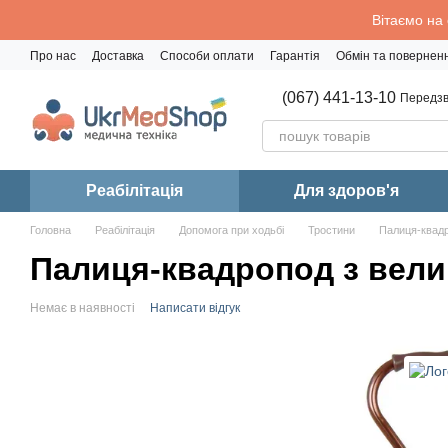
Перейти до основного контенту
Вітаємо на
Про нас
Доставка
Способи оплати
Гарантія
Обмін та повернен
Політика конфіденційності
(067) 441-13-10
Передзв
Реабiлiтацiя
Для здоров'я
Головна
Реабiлiтацiя
Допомога при ходьбі
Тростини
Палиця-квад
Палиця-квадропод з вел
Немає в наявності
Написати відгук