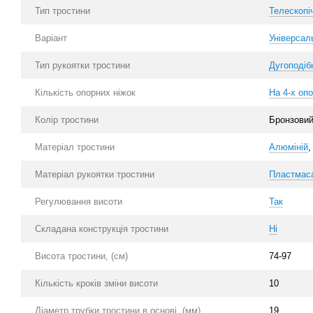
Тип тростини
Телескопі
Варіант
Універсал
Тип рукоятки тростини
Дугоподіб
Кількість опорних ніжок
На 4-х оп
Колір тростини
Бронзови
Матеріал тростини
Алюміній
Матеріал рукоятки тростини
Пластмас
Регулювання висоти
Так
Складана конструкція тростини
Ні
Висота тростини, (см)
74-97
Кількість кроків зміни висоти
10
Діаметр трубки тростини в основі, (мм)
19