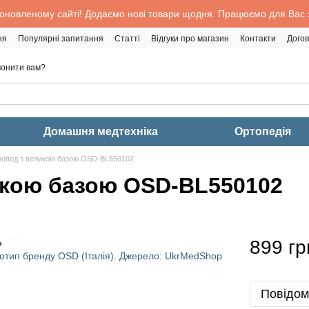
 оновленому сайті! Додаємо нові товари щодня. Працюємо для Вас з
ня
Популярні запитання
Статті
Відгуки про магазин
Контакти
Догов
онити вам?
Домашня медтехніка
Ортопедія
ропод з великою базою OSD-BL550102
икою базою OSD-BL550102
899 гр
Повідом