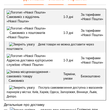
За тарифами
1-3 дні
Самовивіз з відділень
«Нової Пошти»
«Нової Пошти»
За тарифами
1-3 дні
Самовивіз з поштоматів
«Нової Пошти»
«Нової Пошти»
Деякі товари не можна доставити через
поштомати.
За тарифами
1-3 дні
Адресна доставка кур'єрською
«Нової Пошти»
службою «Нової Пошти»
Терміни,
Безкоштовно
умови
Самовивіз
Послуга самовивезення доступна з магазинів-
парнерів у містах: Київ, Харків, Одеса, Запоріжжя, Вінниця, Львів,
Дніпро.
Детальніше про доставку
Готівкою при