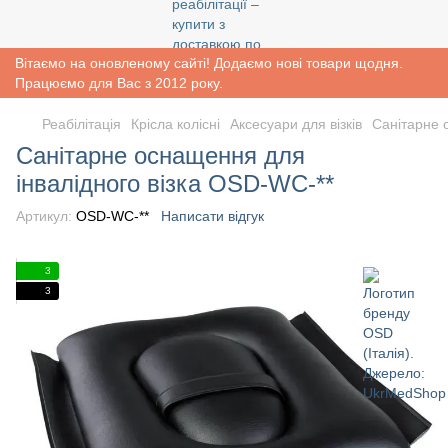
Вітаємо на оновленому сайті! Додаємо нові товари щодня.
Працюємо для Вас з 2012 року.
Реабiлiтацiя
Крісла колісні
Аксесуари для візків
Санітарне 
Санітарне оснащення для
інвалідного візка OSD-WC-**
Артикул:
OSD-WC-**
Написати відгук
3
3