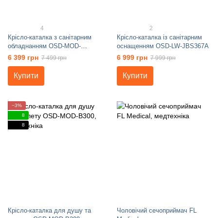
4
2
Крісло-каталка з санітарним
Крісло-каталка із санітарним
обладнанням OSD-MOD-
оснащенням OSD-LW-JBS367A
JBS367A
6 399 грн
6 999 грн
7 499 грн
7 999 грн
Купити
Купити
−3%
8
8
Крісло-каталка для душу та
Чоловічий сечоприймач FL