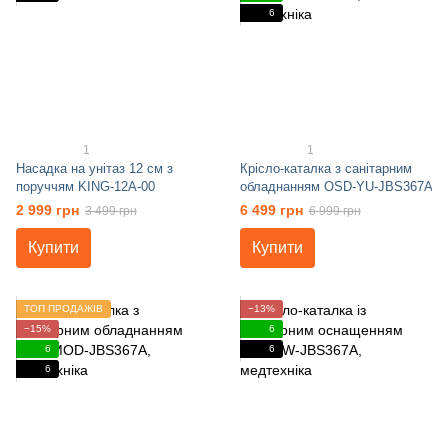
6
1
1
Насадка на унітаз 12 см з
Крісло-каталка з санітарним
поруччям KING-12A-00
обладнанням OSD-YU-JBS367A
2 999 грн
6 499 грн
3 499 грн
6 999 грн
Купити
Купити
ТОП ПРОДАЖІВ
−13%
−15%
6
6
6
6