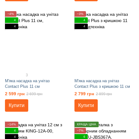
−4%
−3%
4
4
4
4
3
М'яка насадка на унітаз
М'яка насадка на унітаз
Contact Plus 11 см
Contact Plus з кришкою 11 см
2 599 грн
2 799 грн
2 699 грн
2 899 грн
Купити
Купити
−14%
КРАЩА ЦІНА
4
−7%
4
6