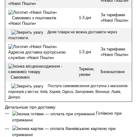
«Нової Пошти»
«Нової Пошти»
За тарифами
1-3 дні
Самовивіз з поштоматів
«Нової Пошти»
«Нової Пошти»
Деякі товари не можна доставити через
поштомати.
За тарифами
1-3 дні
Адресна доставка кур'єрською
«Нової Пошти»
службою «Нової Пошти»
Терміни,
Безкоштовно
умови
Самовивіз
Послуга самовивезення доступна з магазинів-
парнерів у містах: Київ, Харків, Одеса, Запоріжжя, Вінниця, Львів,
Дніпро.
Детальніше про доставку
Готівкою при
отриманні