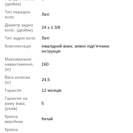
(дюйми)
Тип передніх
Литі
коліс
Діаметр задніх
24 х 1 3/8
коліс, (дюйми)
Тип задніх коліс
Литі
Комплектація
інвалідний візок; знімні підп'ятники;
інструкція
Максимальне
навантаження,
160
(кг)
Вага коляски,
24,5
(кг)
Гарантія
12 місяців
Гарантія на
раму візка,
5
(років)
Країна
Китай
виробник
Країна