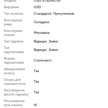
Модель
OSD-STB2HD-50
Виробник
OSD
Тип коляски
Стандартні
,
Прогулянкові
Конструкція
Складана
рами
Конструкція
Фіксована
спинки
Тип підніжок
Відкидні
,
Знімні
Тип
Відкидні
,
Знімні
підлокітників
Форма
Ступінчасті
підлокітників
Швидкознімні
Так
колеса
Опора для
Так
гомілки/п'яток
Регулювання
Так
висоти підніжок
Регулювання
кута нахилу
Ні