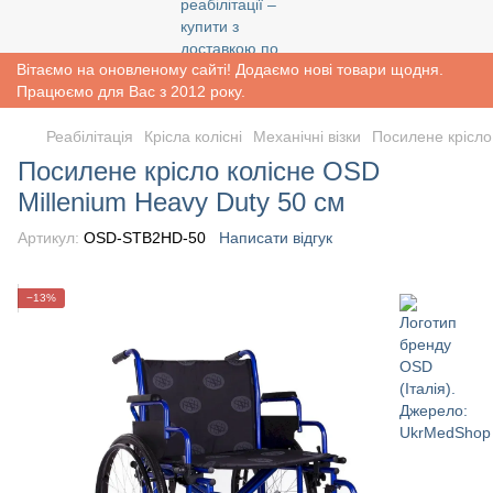
Вітаємо на оновленому сайті! Додаємо нові товари щодня.
Працюємо для Вас з 2012 року.
Реабiлiтацiя
Крісла колісні
Механічні візки
Посилене крісло
Посилене крісло колісне OSD
Millenium Heavy Duty 50 см
Артикул:
OSD-STB2HD-50
Написати відгук
−13%