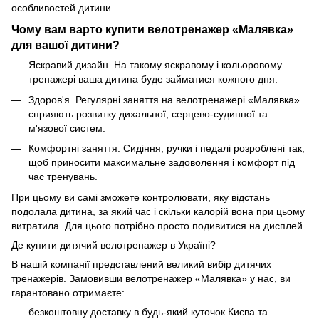
особливостей дитини.
Чому вам варто купити велотренажер «Малявка»
для вашої дитини?
Яскравий дизайн. На такому яскравому і кольоровому
тренажері ваша дитина буде займатися кожного дня.
Здоров'я. Регулярні заняття на велотренажері «Малявка»
сприяють розвитку дихальної, серцево-судинної та
м'язової систем.
Комфортні заняття. Сидіння, ручки і педалі розроблені так,
щоб приносити максимальне задоволення і комфорт під
час тренувань.
При цьому ви самі зможете контролювати, яку відстань
подолала дитина, за який час і скільки калорій вона при цьому
витратила. Для цього потрібно просто подивитися на дисплей.
Де купити дитячий велотренажер в Україні?
В нашій компанії представлений великий вибір дитячих
тренажерів. Замовивши велотренажер «Малявка» у нас, ви
гарантовано отримаєте:
безкоштовну доставку в будь-який куточок Києва та