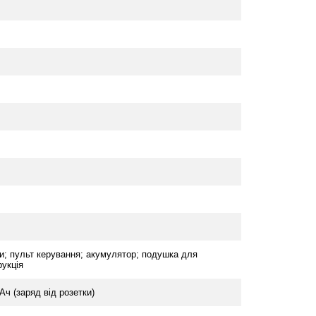
жки; пульт керування; акумулятор; подушка для
рукція
 Ач (заряд від розетки)