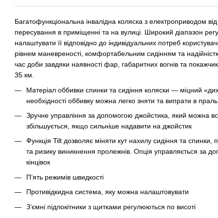
Багатофункціональна інвалідна коляска з електроприводом від
пересування в приміщенні та на вулиці. Широкий діапазон рег
налаштувати її відповідно до індивідуальних потреб користувач
рівнем маневреності, комфортабельним сидінням та надійніст
час доби завдяки наявності фар, габаритних вогнів та покажчик
35 км.
Матеріал оббивки спинки та сидіння коляски — міцний «ди
необхідності оббивку можна легко зняти та випрати в прал
Зручне управління за допомогою джойстика, який можна вст
збільшується, якщо сильніше надавити на джойстик
Функція Tilt дозволяє міняти кут нахилу сидіння та спинки
та ризику виникнення пролежнів. Опція управляється за до
кінцівок
П’ять режимів швидкості
Противідкидна система, яку можна налаштовувати
З’ємні підлокітники з щитками регулюються по висоті