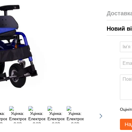
Доставк
Новий в
Оцініт
На