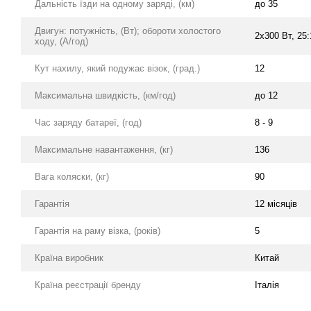
Дальність їзди на одному заряді, (км)
до 35
Двигун: потужність, (Вт); обороти холостого
2х300 Вт, 25:
ходу, (А/год)
Кут нахилу, який подужає візок, (град.)
12
Максимальна швидкість, (км/год)
до 12
Час заряду батареї, (год)
8 - 9
Максимальне навантаження, (кг)
136
Вага коляски, (кг)
90
Гарантія
12 місяців
Гарантія на раму візка, (років)
5
Країна виробник
Китай
Країна реєстрації бренду
Італія