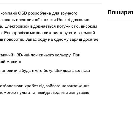
Поширит
 компанії OSD розроблена для зручного
улювань електричної коляски Rocket дозволяє
а. Електровізок відрізняється потужністю, високим
ю. Електровізок можна використовувати в темний
ів поворотів. Запас ходу на одному заряді досягає
хаючий» ЗD-нейлон синього кольору. При
ьній машині
ановити з будь-якого боку. Швидкість коляски
, позбавляючи хребет від зайвого навантаження
помогою пульта та підійде людям з ампутацію