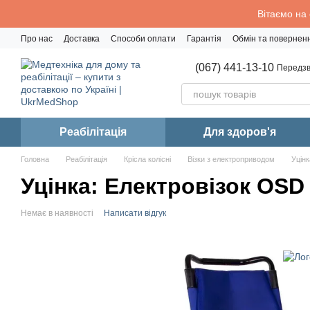
Перейти до основного контенту
Вітаємо на
Про нас
Доставка
Способи оплати
Гарантія
Обмін та повернен
Політика конфіденційності
(067) 441-13-10
Передзв
Реабiлiтацiя
Для здоров'я
Головна
Реабiлiтацiя
Крісла колісні
Візки з електроприводом
Уцінк
Уцінка: Електровізок OSD
Немає в наявності
Написати відгук