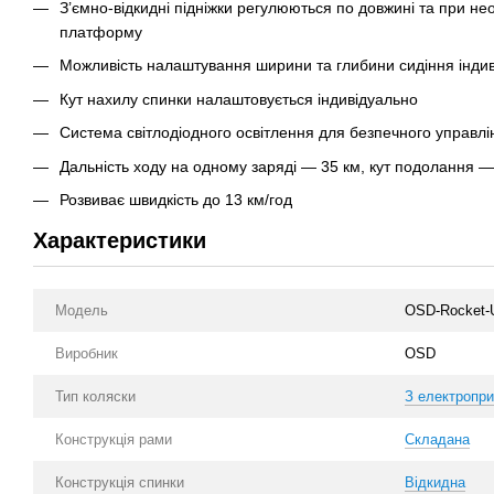
З’ємно-відкидні підніжки регулюються по довжині та при не
платформу
Можливість налаштування ширини та глибини сидіння індив
Кут нахилу спинки налаштовується індивідуально
Система світлодіодного освітлення для безпечного управлін
Дальність ходу на одному заряді — 35 км, кут подолання —
Розвиває швидкість до 13 км/год
Характеристики
Модель
OSD-Rocket
Виробник
OSD
Тип коляски
З електропр
Конструкція рами
Складана
Конструкція спинки
Відкидна