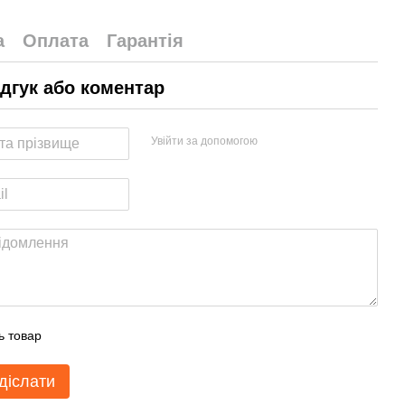
а
Оплата
Гарантія
ідгук або коментар
Увійти за допомогою
ь товар
діслати