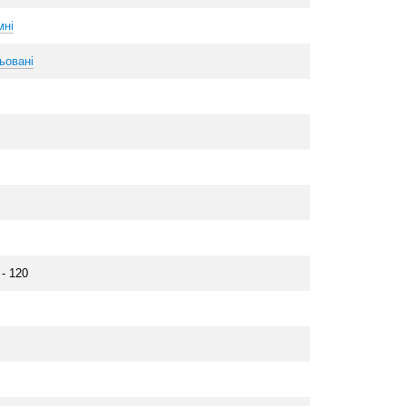
мні
ьовані
 - 120