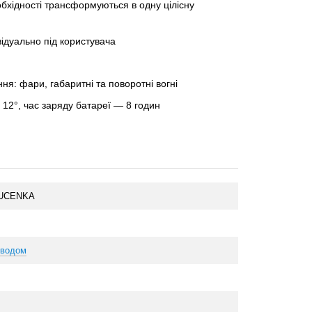
обхідності трансформуються в одну цілісну
ідуально під користувача
ня: фари, габаритні та поворотні вогні
 12°, час заряду батареї — 8 годин
-UCENKA
иводом