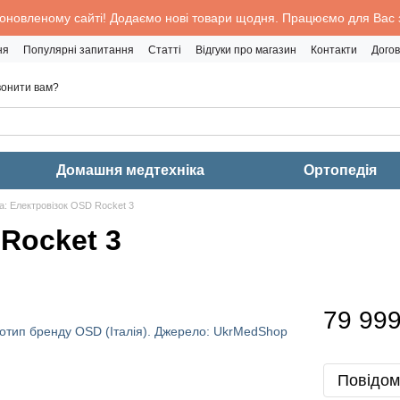
 оновленому сайті! Додаємо нові товари щодня. Працюємо для Вас з
ня
Популярні запитання
Статті
Відгуки про магазин
Контакти
Догов
онити вам?
Домашня медтехніка
Ортопедія
а: Електровізок OSD Rocket 3
 Rocket 3
79 999
Повідом