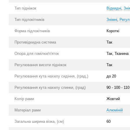
Тип підніжок
Відкидні
,
Зні
Тип підлокітників
Знімні
,
Регул
Форма підлокітників
Короткі
Противідкидна система
Так
Опора для гомілки/п'яток
Так, Тканина
Регулювання висоти підніжок
Так
Регулювання кута нахилу сидіння, (град,)
до 20
Регулювання кута нахилу спинки, (град)
90 - 100 - 110
Колір рами
Жовтий
Матеріал рами
Алюміній
Загальна ширина візка, (см)
60