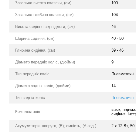
Загальна висота коляски, (см)
100
Загальна глибина коляски, (см)
104
Висота сидіння від підлоги, (см)
46
Ширина сидіння, (см)
40 - 50
Глибина сидіння, (см)
39 - 46
Діаметр передніх коліс, (дюйми)
9
Тип передніх коліс
Пневматичні
Діаметр задніх коліс, (дюйми)
14
Тип задніх коліс
Пневматичні
візок; підні
Комплектація
сидіння; інст
Акумулятори: напруга, (В); ємність, (А·год.)
2 х 12 Вт, 50