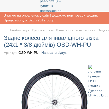
Вітаємо на оновленому сайті! Додаємо нові товари щодня.
Працюємо для Вас з 2012 року.
Реабiлiтацiя
Крісла колісні
Колеса і запасні частини
Заднє 
Заднє колесо для інвалідного візка
(24х1 * 3/8 дюймів) OSD-WH-PU
Артикул:
OSD-WH-PU
Написати відгук