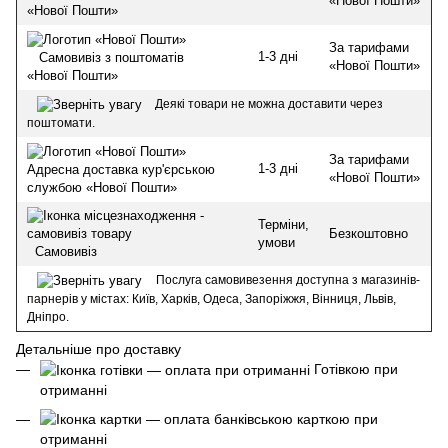
«Нової Пошти»
«Нової Пошти»
За тарифами
1-3 дні
Самовивіз з поштоматів
«Нової Пошти»
«Нової Пошти»
Деякі товари не можна доставити через
поштомати.
За тарифами
1-3 дні
Адресна доставка кур'єрською
«Нової Пошти»
службою «Нової Пошти»
Терміни,
Безкоштовно
умови
Самовивіз
Послуга самовивезення доступна з магазинів-
парнерів у містах: Київ, Харків, Одеса, Запоріжжя, Вінниця, Львів,
Дніпро.
Детальніше про доставку
Готівкою при
отриманні