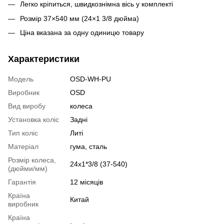
Легко кріпиться, швидкознімна вісь у комплекті
Розмір 37×540 мм (24×1 3/8 дюйма)
Ціна вказана за одну одиницю товару
Характеристики
Модель
OSD-WH-PU
Виробник
OSD
Вид виробу
колеса
Установка коліс
Задні
Тип коліс
Литі
Матеріал
гума, сталь
Розмір колеса,
24x1*3/8 (37-540)
(дюйми/мм)
Гарантія
12 місяців
Країна
Китай
виробник
Країна