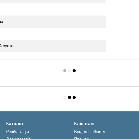
на
й сустав
Каталог
Клієнтам
Реабiлiтацiя
Вхід до кабінету