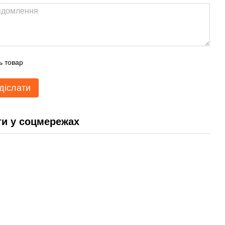
ь товар
діслати
и у соцмережах