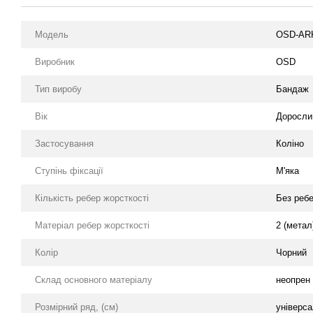
Модель
OSD-AR
Виробник
OSD
Тип виробу
Бандаж
Вік
Доросли
Застосування
Коліно
Ступінь фіксації
М'яка
Кількість ребер жорсткості
Без ребе
Матеріал ребер жорсткості
2 (метал
Колір
Чорний
Склад основного матеріалу
неопрен 
Розмірний ряд, (см)
універса