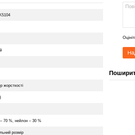
K5104
Оцініт
й
На
Поширит
р жорсткості
)
– 70 %, нейлон – 30 %
льний розмір