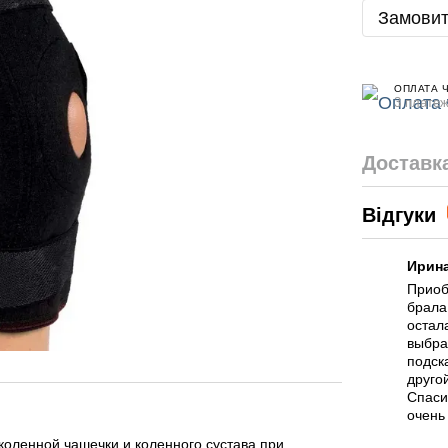
Замовит
ОПЛАТА 
3 платеж
Доставк
Відгуки
Ирин
Приоб
брала
остал
выбра
подск
друго
Спаси
очень
коленной чашечки и коленного сустава при