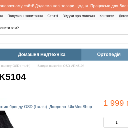
 оновленому сайті! Додаємо нові товари щодня. Працюємо для Вас з
ня
Популярні запитання
Статті
Відгуки про магазин
Контакти
Догов
онити вам?
Домашня медтехніка
Ортопедія
 на ногу OSD (Італія)
Бандаж на коліно OSD-ARK5104
RK5104
1 999 