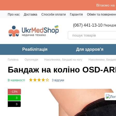
Перейти до основного контенту
Вітаємо на
Про нас
Доставка
Способи оплати
Гарантія
Обмін та повернен
Політика конфіденційності
(067) 441-13-10
Передзв
Реабiлiтацiя
Для здоров'я
Головна
Ортопедія
Наколінники, бандажі на ногу
Наколінники, бандажі
Бандаж на коліно OSD-A
В наявності
3 відгуки
−13%
3
3