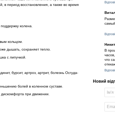
Відпов
, в период восстановления, а также во время
Вита
Разме
самый
 поддержку колена.
Відпов
овым кольцом.
Ники
оже дышать, сохраняет тепло.
В про
часов
ка с липучкой.
что с
отека
Відпов
инит, бурсит, артроз, артрит, болезнь Осгуда-
Новий від
еньшению болей в коленном суставе.
ет дискомфорта при движении.