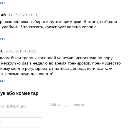
істи
лий
14.05.2020 в 19:11
р наколенника выбирали путем примерки. В итоге, выбрали
 удобный. Что сказать, фиксирует колено хорошо..
істи
та
28.06.2018 в 18:23
шлом были травмы коленной чашечки. использую по пару
, несколько раз в неделю во время тренировок. преимущество
амому можно регулировать плотность,иногда ноги все таки
ют. рекомендую для спорта!
істи
гук або коментар
Увійти за допомогою