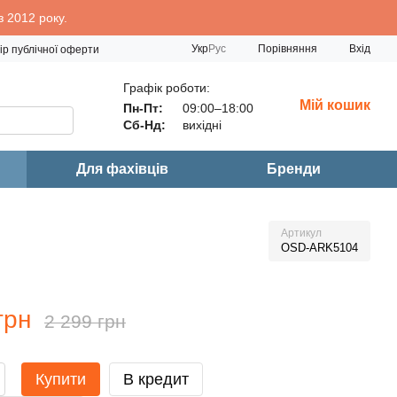
 2012 року.
Порівняння
Укр
Рус
Вхід
ір публічної оферти
Графік роботи:
Мій кошик
Пн-Пт:
09:00–18:00
Сб-Нд:
вихідні
Для фахівців
Бренди
Артикул
OSD-ARK5104
грн
2 299 грн
Купити
В кредит