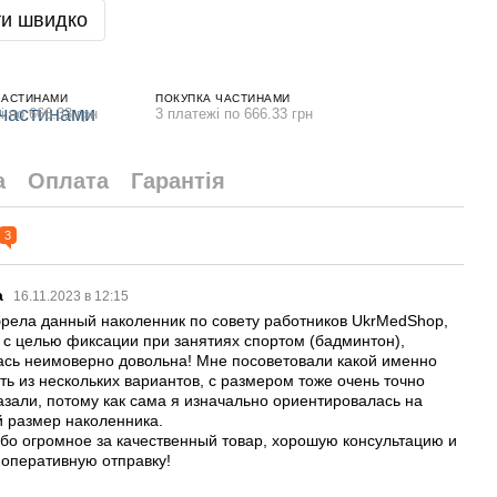
и швидко
ЧАСТИНАМИ
ПОКУПКА ЧАСТИНАМИ
і по 666.33 грн
3 платежі по 666.33 грн
а
Оплата
Гарантія
3
а
16.11.2023 в 12:15
рела данный наколенник по совету работников UkrMedShop,
 с целью фиксации при занятиях спортом (бадминтон),
ась неимоверно довольна! Мне посоветовали какой именно
ть из нескольких вариантов, с размером тоже очень точно
азали, потому как сама я изначально ориентировалась на
й размер наколенника.
бо огромное за качественный товар, хорошую консультацию и
 оперативную отправку!