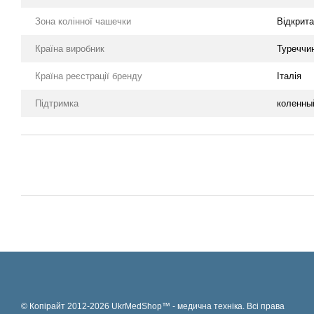
Зона колінної чашечки
Відкрита
Країна виробник
Туреччи
Країна реєстрації бренду
Італія
Підтримка
коленны
© Копірайт 2012-2026 UkrMedShop™ - медична техніка. Всі права