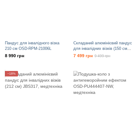
Пандус для інвалідного візка
Складаний алюмінієвий пандус
210 см OSD-RPM-21006L
для інвалідних візків (150 см)
JBS316
8 990 грн
7 499 грн
9 499 грн
−18%