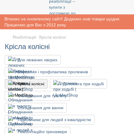
Вітаємо на оновленому сайті! Додаємо нові товари щодня.
Працюємо для Вас з 2012 року.
Реабiлiтацiя
Крісла колісні
Крісла колісні
Для лежачих хворих
Лікування і профілактика пролежнів
Крісла колісні
Допомога при ходьбі
Обладнання для туалету
Обладнання для ванни
Підйомники для людей з інвалідністю
Реабілітаційні тренажери