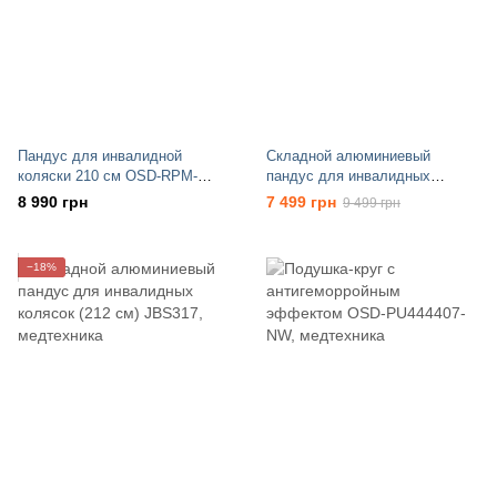
Пандус для инвалидной
Складной алюминиевый
коляски 210 см OSD-RPM-
пандус для инвалидных
21006L
колясок (150 см) JBS316
8 990 грн
7 499 грн
9 499 грн
−18%