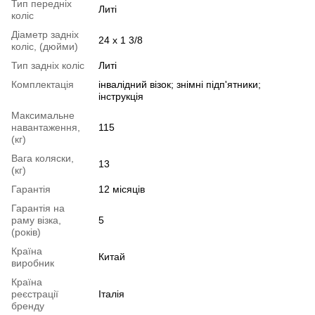
Тип передніх
Литі
коліс
Діаметр задніх
24 х 1 3/8
коліс, (дюйми)
Тип задніх коліс
Литі
Комплектація
інвалідний візок; знімні підп'ятники;
інструкція
Максимальне
навантаження,
115
(кг)
Вага коляски,
13
(кг)
Гарантія
12 місяців
Гарантія на
раму візка,
5
(років)
Країна
Китай
виробник
Країна
реєстрації
Італія
бренду