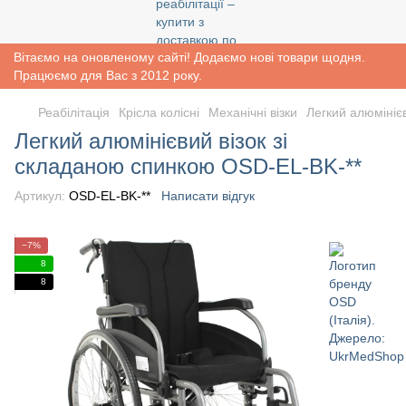
Вітаємо на оновленому сайті! Додаємо нові товари щодня.
Працюємо для Вас з 2012 року.
Реабiлiтацiя
Крісла колісні
Механічні візки
Легкий алюмініє
Легкий алюмінієвий візок зі
складаною спинкою OSD-EL-BK-**
Артикул:
OSD-EL-BK-**
Написати відгук
−7%
8
8