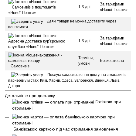
За тарифами
1-3 дні
Самовивіз з поштоматів
«Нової Пошти»
«Нової Пошти»
Деякі товари не можна доставити через
поштомати.
За тарифами
1-3 дні
Адресна доставка кур'єрською
«Нової Пошти»
службою «Нової Пошти»
Терміни,
Безкоштовно
умови
Самовивіз
Послуга самовивезення доступна з магазинів-
парнерів у містах: Київ, Харків, Одеса, Запоріжжя, Вінниця, Львів,
Дніпро.
Детальніше про доставку
Готівкою при
отриманні
Банківською карткою під час отримання замовлення