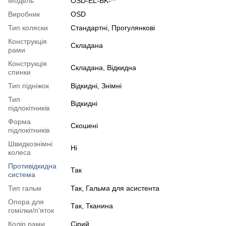
Модель
OSD-EL-BK-**
Виробник
OSD
Тип коляски
Стандартні
,
Прогулянкові
Конструкція
Складана
рами
Конструкція
Складана
,
Відкидна
спинки
Тип підніжок
Відкидні
,
Знімні
Тип
Відкидні
підлокітників
Форма
Скошені
підлокітників
Швидкознімні
Ні
колеса
Противідкидна
Так
система
Тип гальм
Так, Гальма для асистента
Опора для
Так, Тканина
гомілки/п'яток
Колір рами
Сірий