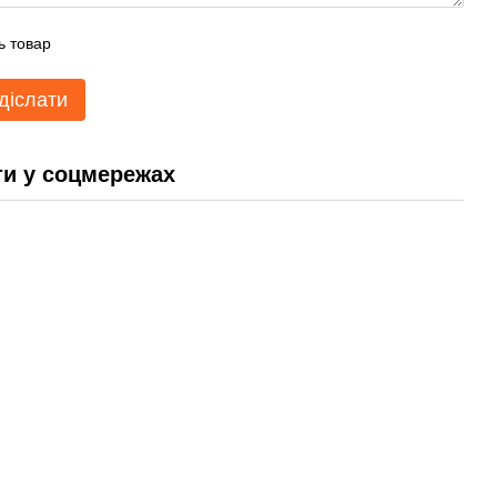
ь товар
діслати
и у соцмережах