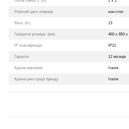
Об'єм ємності, (л)
2 х 2
Робочий цикл операції
нон-стоп
Вага, (кг)
13
Габаритні розміри, (мм)
460 x 850 x
IP класифікація
IP21
Гарантія
12 місяців
Країна виробник
Італія
Країна реєстрації бренду
Італія