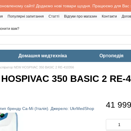
 оновленому сайті! Додаємо нові товари щодня. Працюємо для Вас з
ня
Популярні запитання
Статті
Відгуки про магазин
Контакти
Догов
онити вам?
Домашня медтехніка
Ортопедія
спіратор NEW HOSPIVAC 350 BASIC 2 RE-410356
HOSPIVAC 350 BASIC 2 RE-4
41 999