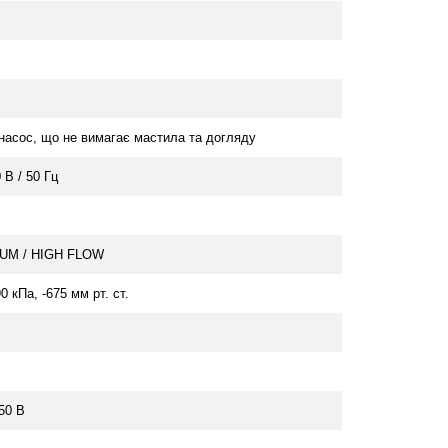
насос, що не вимагає мастила та догляду
В / 50 Гц
UM / HIGH FLOW
90 кПа, -675 мм рт. ст.
250 В