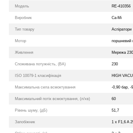
Модель
RE-410356
Виробник
Ca-Mi
Тип товару
Аспіратори
Мотор
поршневий 
Живлення
Мережа 230 
Споживана потужність, (ВА)
230
ISO 10079-1 класифікація
HIGH VACU
Максимальна сила всмоктування
-0,90 бар, -
Максимальний потік всмоктування, (л/хв)
60
Рівень шуму, (дБ)
51,7
Запобіжник
1 х F1,6 A 