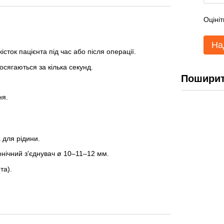
Оцініт
На
істок пацієнта під час або після операції.
сягаються за кілька секунд.
Поширит
ня.
 для рідини.
конічний з'єднувач ø 10–11–12 мм.
та).