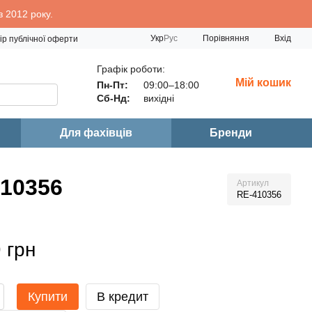
 2012 року.
Порівняння
Укр
Рус
Вхід
ір публічної оферти
Графік роботи:
Мій кошик
Пн-Пт:
09:00–18:00
Сб-Нд:
вихідні
Для фахівців
Бренди
10356
Артикул
RE-410356
 грн
Купити
В кредит