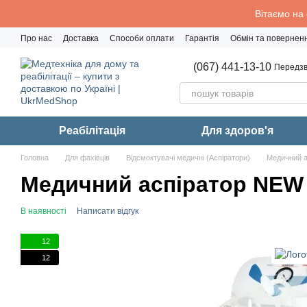
Перейти до основного контенту
Вітаємо на
Про нас
Доставка
Способи оплати
Гарантія
Обмін та повернен
Політика конфіденційності
(067) 441-13-10
Передзв
Реабiлiтацiя
Для здоров'я
Головна
Для фахівців
Відсмоктувачі медичні (Аспіратори)
Медичний а
Медичний аспіратор NEW 
В наявності
Написати відгук
12
12