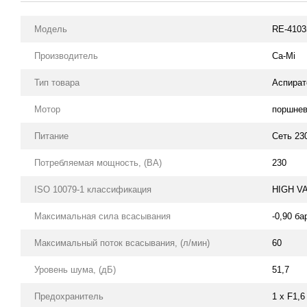
Модель
RE-4103
Производитель
Ca-Mi
Тип товара
Аспира
Мотор
поршнев
Питание
Сеть 230
Потребляемая мощность, (ВА)
230
ISO 10079-1 классификация
HIGH V
Максимальная сила всасывания
-0,90 ба
Максимальный поток всасывания, (л/мин)
60
Уровень шума, (дБ)
51,7
Предохранитель
1 х F1,6