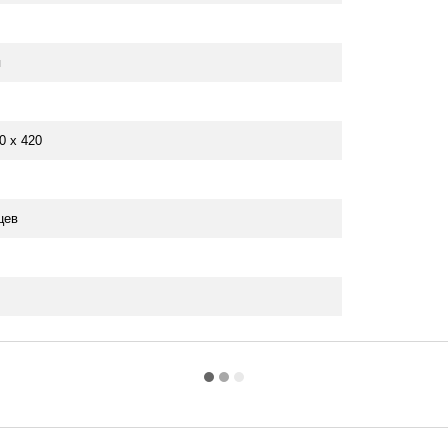
п
0 x 420
цев