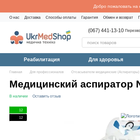
Перейти к основному контенту
Добро пожаловать на 
О нас
Доставка
Способы оплаты
Гарантия
Обмен и возврат
Политика конфиденциальности
(067) 441-13-10
Перезво
Реабилитация
Для здоровья
Главная
Для профессионалов
Отсасыватели медицинские (Аспираторы)
Медицинский аспиратор 
В наличии
Оставить отзыв
12
12