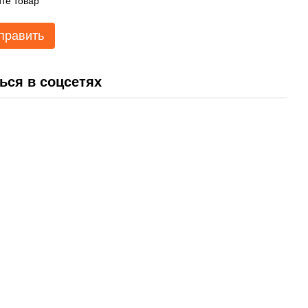
те товар
править
ься в соцсетях