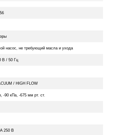
56
торы
ой насос, не требующий масла и ухода
 В / 50 Гц
ACUUM / HIGH FLOW
р, -90 кПа, -675 мм рт. ст.
 A 250 В