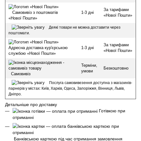
За тарифами
1-3 дні
Самовивіз з поштоматів
«Нової Пошти»
«Нової Пошти»
Деякі товари не можна доставити через
поштомати.
За тарифами
1-3 дні
Адресна доставка кур'єрською
«Нової Пошти»
службою «Нової Пошти»
Терміни,
Безкоштовно
умови
Самовивіз
Послуга самовивезення доступна з магазинів-
парнерів у містах: Київ, Харків, Одеса, Запоріжжя, Вінниця, Львів,
Дніпро.
Детальніше про доставку
Готівкою при
отриманні
Банківською карткою під час отримання замовлення