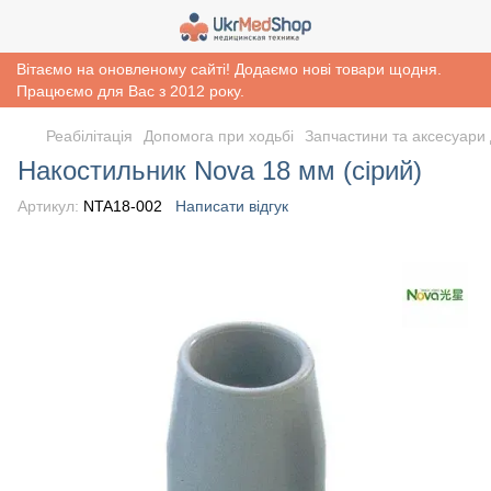
Вітаємо на оновленому сайті! Додаємо нові товари щодня.
Працюємо для Вас з 2012 року.
Реабiлiтацiя
Допомога при ходьбі
Запчастини та аксесуари 
Накостильник Nova 18 мм (сірий)
Артикул:
NTA18-002
Написати відгук