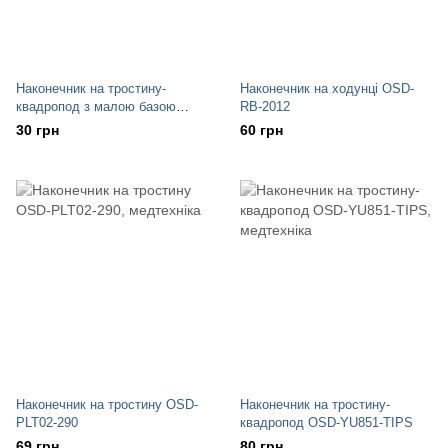
Наконечник на тростину-
Наконечник на ходунці OSD-
квадропод з малою базою
RB-2012
OSD-RPM-20010
30 грн
60 грн
Наконечник на тростину OSD-
Наконечник на тростину-
PLT02-290
квадропод OSD-YU851-TIPS
69 грн
80 грн