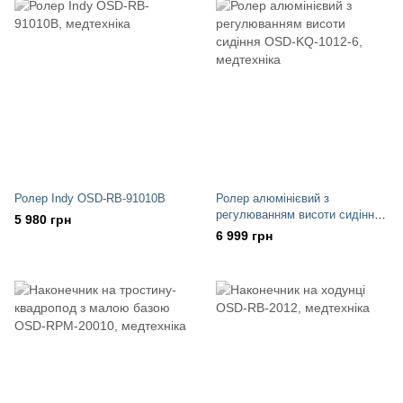
Ролер Indy OSD-RB-91010B
Ролер алюмінієвий з
регулюванням висоти сидіння
5 980 грн
OSD-KQ-1012-6
6 999 грн