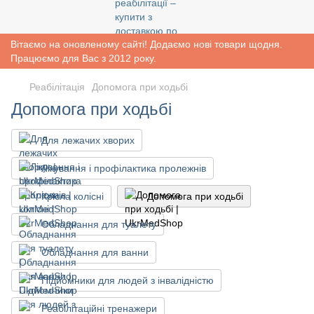
Вітаємо на оновленому сайті! Додаємо нові товари щодня.
Працюємо для Вас з 2012 року.
Реабiлiтацiя
Допомога при ходьбі
Допомога при ходьбі
Для лежачих хворих
Лікування і профілактика пролежнів
Крісла колісні
Допомога при ходьбі
Обладнання для туалету
Обладнання для ванни
Підйомники для людей з інвалідністю
Реабілітаційні тренажери