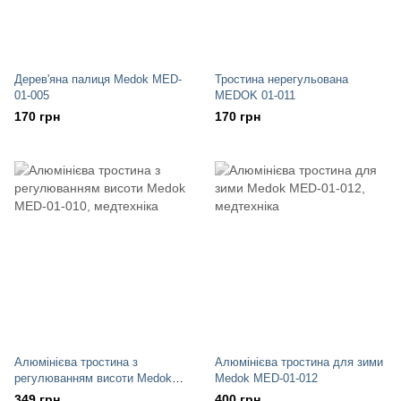
Дерев'яна палиця Medok MED-
Тростина нерегульована
01-005
MEDOK 01-011
170 грн
170 грн
Алюмінієва тростина з
Алюмінієва тростина для зими
регулюванням висоти Medok
Medok MED-01-012
MED-01-010
349 грн
400 грн