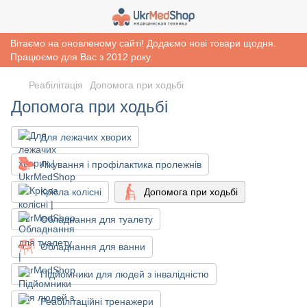
Вітаємо на оновленому сайті! Додаємо нові товари щодня.
Працюємо для Вас з 2012 року.
Реабiлiтацiя
Допомога при ходьбі
Допомога при ходьбі
Для лежачих хворих
Лікування і профілактика пролежнів
Крісла колісні
Допомога при ходьбі
Обладнання для туалету
Обладнання для ванни
Підйомники для людей з інвалідністю
Реабілітаційні тренажери