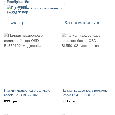
Підйомні крісла реклайнери
Фільтр
За популярністю
Палиця-квадропод з великою
Палиця-квадропод з великою
базою OSD-BL550102
базою OSD-BL550103
899 грн
999 грн