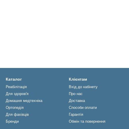
Каталог
Клієнтам
Реабiлiтацiя
Вхід до кабінету
Для здоров'я
Про нас
Домашня медтехніка
Доставка
Ортопедія
Способи оплати
Для фахівців
Гарантія
Бренди
Обмін та повернення