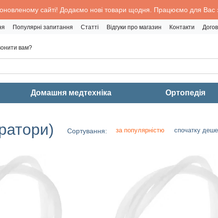
 оновленому сайті! Додаємо нові товари щодня. Працюємо для Вас з
ня
Популярні запитання
Статті
Відгуки про магазин
Контакти
Догов
онити вам?
Домашня медтехніка
Ортопедія
іратори)
за популярністю
спочатку деш
Сортування: