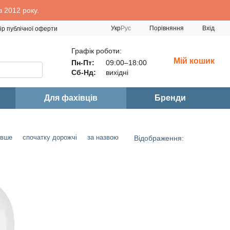
 2012 року.
Порівняння
Укр
Рус
Вхід
ір публічної оферти
Графік роботи:
Мій кошик
Пн-Пт:
09:00–18:00
Сб-Нд:
вихідні
Для фахівців
Бренди
евше
спочатку дорожчі
за назвою
Відображення: