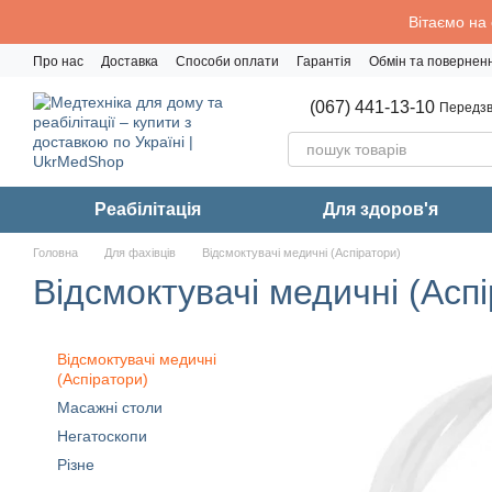
Перейти до основного контенту
Вітаємо на
Про нас
Доставка
Способи оплати
Гарантія
Обмін та повернен
Політика конфіденційності
(067) 441-13-10
Передзв
Реабiлiтацiя
Для здоров'я
Головна
Для фахівців
Відсмоктувачі медичні (Аспіратори)
Відсмоктувачі медичні (Асп
Відсмоктувачі медичні
(Аспіратори)
Масажні столи
Негатоскопи
Різне