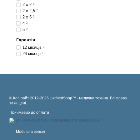
2 х 2
4
2 х 2,5
2
2 х 5
2
4
2
5
2
Гарантія
12 місяців
7
24 місяця
10
© Копірайт 2012-2026 UkrMedShop™ - медична техніка. Всі права
захищені.
Приймаємо до оплати
Мобільна версія