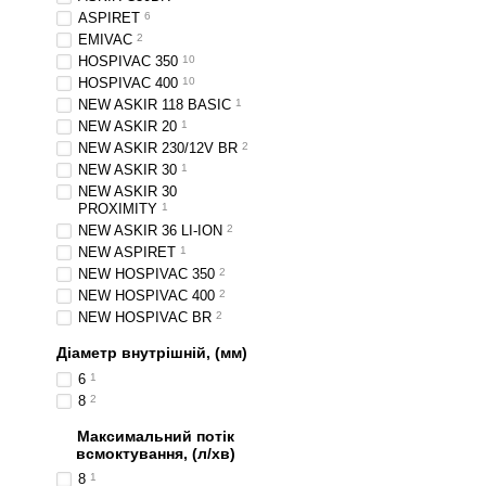
ASPIRET
6
EMIVAC
2
HOSPIVAC 350
10
HOSPIVAC 400
10
NEW ASKIR 118 BASIC
1
NEW ASKIR 20
1
NEW ASKIR 230/12V BR
2
NEW ASKIR 30
1
NEW ASKIR 30
PROXIMITY
1
NEW ASKIR 36 LI-ION
2
NEW ASPIRET
1
NEW HOSPIVAC 350
2
NEW HOSPIVAC 400
2
NEW HOSPIVAC BR
2
Діаметр внутрішній, (мм)
6
1
8
2
Максимальний потік
всмоктування, (л/хв)
8
1