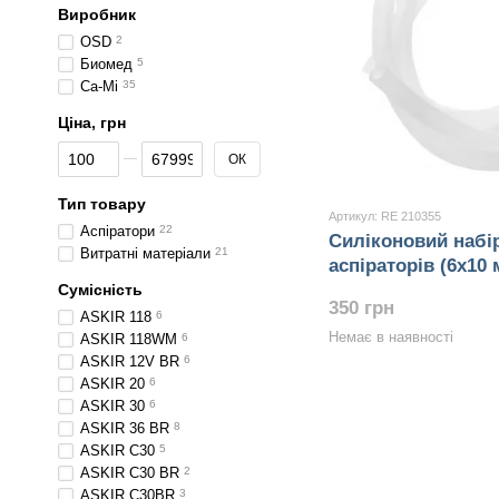
Виробник
OSD
2
Биомед
5
Ca-Mi
35
Ціна, грн
Від Ціна, грн
До Ціна, грн
ОК
Тип товару
Артикул: RE 210355
Аспіратори
22
Силіконовий набі
Витратні матеріали
21
аспіраторів (6x10
Сумісність
350 грн
ASKIR 118
6
Немає в наявності
ASKIR 118WM
6
ASKIR 12V BR
6
ASKIR 20
6
ASKIR 30
6
ASKIR 36 BR
8
ASKIR C30
5
ASKIR C30 BR
2
ASKIR C30BR
3