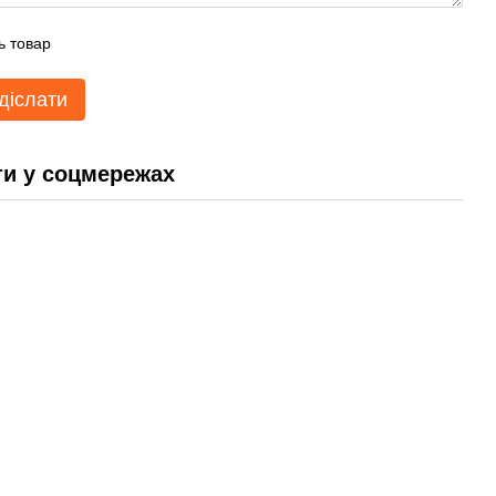
ь товар
діслати
и у соцмережах