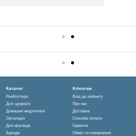
Каталог
Клієнтам
Реабiлiтацiя
Вхід до кабінету
Для здоров'я
Про нас
Домашня медтехніка
Доставка
Ортопедія
Способи оплати
Для фахівців
Гарантія
Бренди
Обмін та повернення