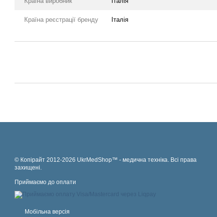
Країна виробник
Італія
Країна реєстрації бренду
Італія
© Копірайт 2012-2026 UkrMedShop™ - медична техніка. Всі права
захищені.
Приймаємо до оплати
Мобільна версія