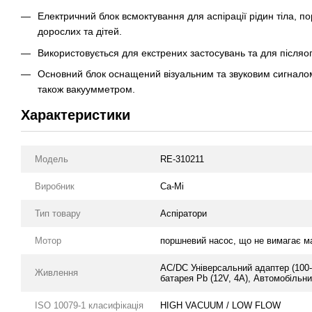
Електричний блок всмоктування для аспірації рідин тіла, по
дорослих та дітей.
Використовується для екстрених застосувань та для післяо
Основний блок оснащений візуальним та звуковим сигналом,
також вакуумметром.
Характеристики
Модель
RE-310211
Виробник
Ca-Mi
Тип товару
Аспіратори
Мотор
поршневий насос, що не вимагає м
AC/DC Універсальний адаптер (100-
Живлення
батарея Pb (12V, 4A), Автомобільни
ISO 10079-1 класифікація
HIGH VACUUM / LOW FLOW