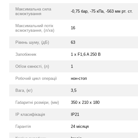
Максимальна сила
-0,75 бар, -75 кПа, -563 мм рт. ст.
всмоктування
Максимальний потік
16
всмоктування, (л/хв)
Рівень шуму, (дБ)
63
Запобіжник
1 х F1,6 A 250 В
Об'єм ємності, (л)
1
Робочий цикл операції
нон-стоп
Вага, (кг)
3,5
Габаритні розміри, (мм)
350 x 210 x 180
IP класифікація
IP21
Гарантія
24 місяця