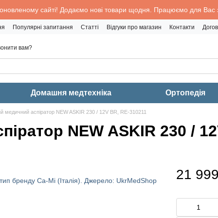
 оновленому сайті! Додаємо нові товари щодня. Працюємо для Вас з
ня
Популярні запитання
Статті
Відгуки про магазин
Контакти
Догов
онити вам?
Домашня медтехніка
Ортопедія
й медичний аспіратор NEW ASKIR 230 / 12V BR, RE-310211
піратор NEW ASKIR 230 / 12
21 999