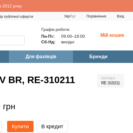
 2012 року.
Порівняння
Укр
Рус
Вхід
ір публічної оферти
Графік роботи:
Мій кошик
Пн-Пт:
09:00–18:00
Сб-Нд:
вихідні
Для фахівців
Бренди
V BR, RE-310211
Артикул
RE-310211
 грн
Купити
В кредит