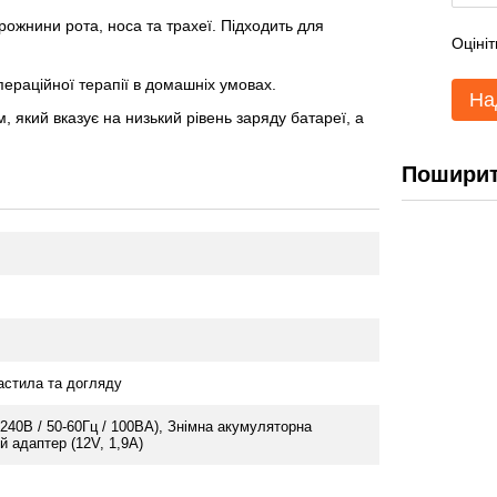
рожнини рота, носа та трахеї. Підходить для
Оцініт
пераційної терапії в домашніх умовах.
На
 який вказує на низький рівень заряду батареї, а
Поширит
астила та догляду
240В / 50-60Гц / 100ВА), Знімна акумуляторна
й адаптер (12V, 1,9A)