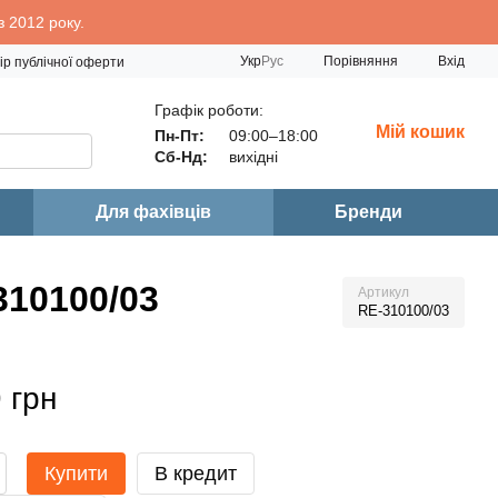
 2012 року.
Порівняння
Укр
Рус
Вхід
ір публічної оферти
Графік роботи:
Мій кошик
Пн-Пт:
09:00–18:00
Сб-Нд:
вихідні
Для фахівців
Бренди
310100/03
Артикул
RE-310100/03
 грн
Купити
В кредит