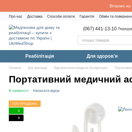
Перейти до основного контенту
Вітаємо на
Про нас
Доставка
Способи оплати
Гарантія
Обмін та повернен
Політика конфіденційності
(067) 441-13-10
Передзв
Реабiлiтацiя
Для здоров'я
Головна
Для фахівців
Відсмоктувачі медичні (Аспіратори)
Портативни
Портативний медичний ас
В наявності
Написати відгук
ТОП ПРОДАЖІВ
8
8