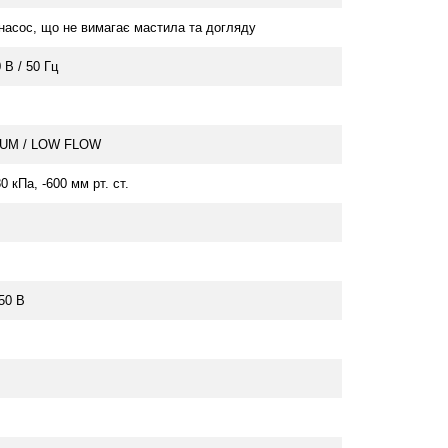
насос, що не вимагає мастила та догляду
В / 50 Гц
UM / LOW FLOW
80 кПа, -600 мм рт. ст.
250 В