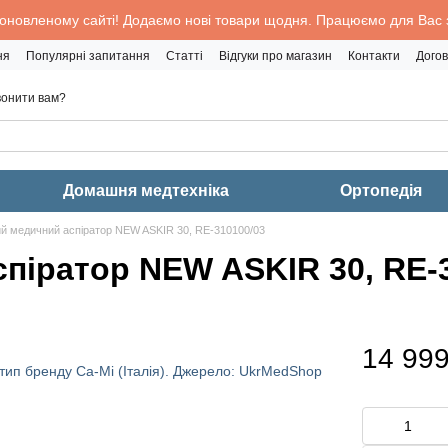
 оновленому сайті! Додаємо нові товари щодня. Працюємо для Вас з
ня
Популярні запитання
Статті
Відгуки про магазин
Контакти
Догов
онити вам?
Домашня медтехніка
Ортопедія
й медичний аспіратор NEW ASKIR 30, RE-310100/03
піратор NEW ASKIR 30, RE-
14 999