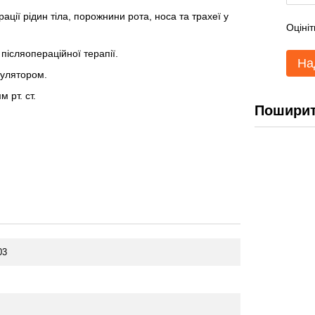
ції рідин тіла, порожнини рота, носа та трахеї у
Оцініт
 післяопераційної терапії.
На
гулятором.
 рт. ст.
Поширит
03