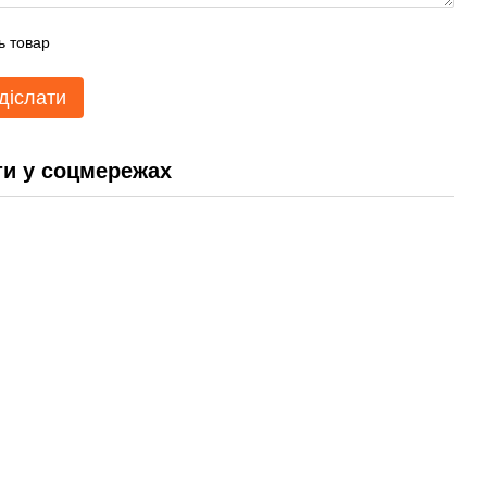
ь товар
діслати
и у соцмережах