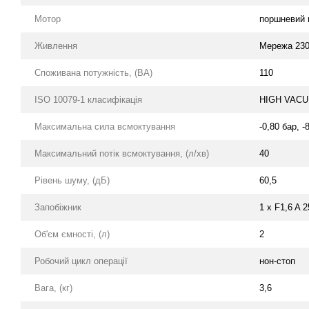
Мотор
поршневий 
Живлення
Мережа 230 
Споживана потужність, (ВА)
110
ISO 10079-1 класифікація
HIGH VACU
Максимальна сила всмоктування
-0,80 бар, -
Максимальний потік всмоктування, (л/хв)
40
Рівень шуму, (дБ)
60,5
Запобіжник
1 х F1,6 A 
Об'єм ємності, (л)
2
Робочий цикл операції
нон-стоп
Вага, (кг)
3,6