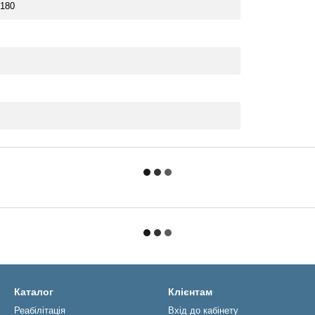
 180
Каталог
Клієнтам
Реабiлiтацiя
Вхід до кабінету