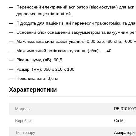
Переносний електричний аспіратор (відсмоктувач) для аспіра
дорослих пацієнтів та дітей.
Підходить для пацієнтів, які перенесли трахеотомію, та для
Основний блок оснащений вакуумметром та вакуумним ре
Максимальна сила всмоктування: -0,80 бар; -80 кПа; -600 мм
Максимальний потік всмоктування, (л/хв): — 40
Рівень шуму, (дБ): 60,5
Розмір, (мм): 350 x 210 x 180
Невелика вага: 3,6 кг
Характеристики
Модель
RE-310100/
Виробник
Ca-Mi
Тип товару
Аспіратори