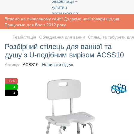
Вітаємо на оновленому сайті! Додаємо нові товари щодня.
Працюємо для Вас з 2012 року.
Реабiлiтацiя
Обладнання для ванни
Стільці та табурети дл
Розбірний стілець для ванної та
душу з U-подібним вирізом ACSS10
Артикул:
ACSS10
Написати відгук
−12%
4
4