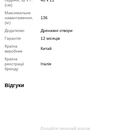
сидіння, Ш х Г,
40 х 21
(см)
Максимальне
навантаження,
136
(кг)
Додатково
Дренажні отвори
Гарантія
12 місяців
Країна
Китай
виробник
Країна
реєстрації
Італія
бренду
Відгуки
Додайте перший відгук