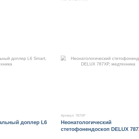
Артикул: 787XP
альный доплер L6
Неонатологический
стетофонендоскоп DELUX 78