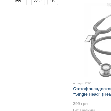
OK
Артикул: 727C
Стетофонендоско
"Single Head" (Hea
Великобритания) 
399 грн
Нет в наличии