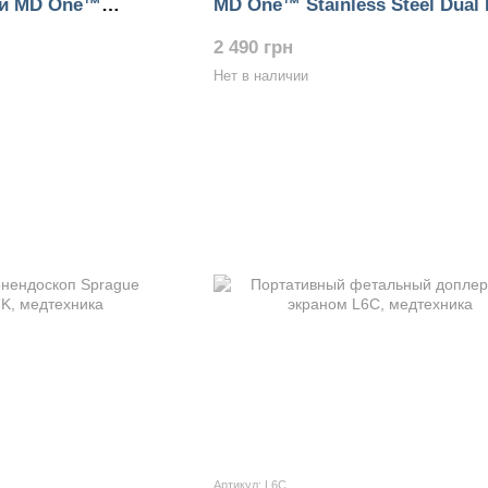
ий MD One™
MD One™ Stainless Steel Dual
al Head 777
777С
2 490 грн
Нет в наличии
Артикул: L6C