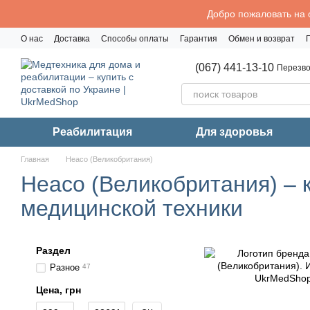
Перейти к основному контенту
Добро пожаловать на 
О нас
Доставка
Способы оплаты
Гарантия
Обмен и возврат
Политика конфиденциальности
(067) 441-13-10
Перезво
Реабилитация
Для здоровья
Главная
Heaco (Великобритания)
Heaco (Великобритания) – 
медицинской техники
Раздел
Разное
47
Цена, грн
От Цена, грн
До Цена, грн