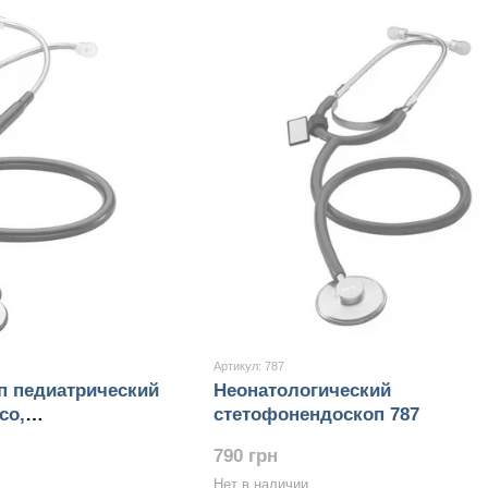
Артикул: 787
п педиатрический
Неонатологический
co,
стетофонендоскоп 787
Heaco 727С
790 грн
Нет в наличии