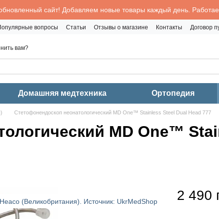
обновленный сайт! Добавляем новые товары каждый день. Работаем
Популярные вопросы
Статьи
Отзывы о магазине
Контакты
Договор 
нить вам?
Домашняя медтехника
Ортопедия
)
Стетофонендоскоп неонатологический MD One™ Stainless Steel Dual Head 777
ологический MD One™ Stainl
2 490 