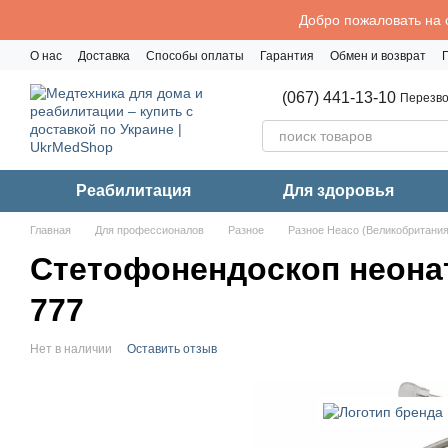
Перейти к основному контенту
Добро пожаловать на 
О нас
Доставка
Способы оплаты
Гарантия
Обмен и возврат
Политика конфиденциальности
(067) 441-13-10
Перезво
Реабилитация
Для здоровья
Главная
Для профессионалов
Разное
Разное Heaco (Великобритания
Стетофонендоскоп неонат
777
Нет в наличии
Оставить отзыв