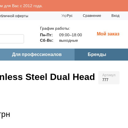
 для Вас с 2012 года.
Сравнение
Укр
Рус
Вход
публичной оферты
График работы:
Мой заказ
Пн-Пт:
09:00–18:00
Сб-Вс:
выходные
Для профессионалов
Бренды
ess Steel Dual Head
Артикул
777
грн