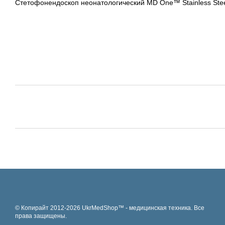
Стетофонендоскоп неонатологический MD One™ Stainless Steel
© Копирайт 2012-2026 UkrMedShop™ - медицинская техника. Все
права защищены.