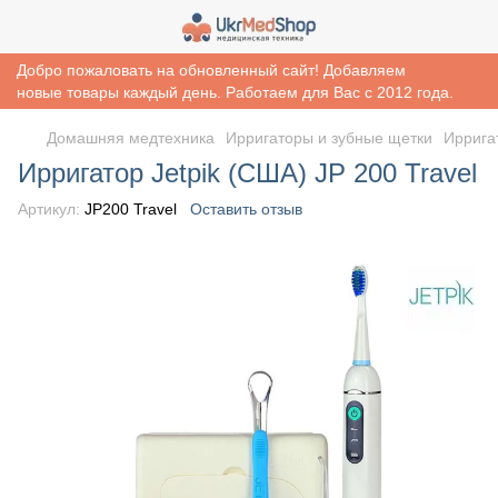
Добро пожаловать на обновленный сайт! Добавляем
новые товары каждый день. Работаем для Вас с 2012 года.
Домашняя медтехника
Ирригаторы и зубные щетки
Иррига
Ирригатор Jetpik (США) JP 200 Travel
Артикул:
JP200 Travel
Оставить отзыв