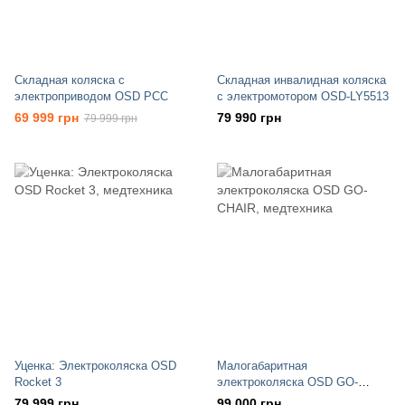
Складная коляска с
Складная инвалидная коляска
электроприводом OSD PCC
с электромотором OSD-LY5513
69 999 грн
79 990 грн
79 999 грн
Уценка: Электроколяска OSD
Малогабаритная
Rocket 3
электроколяска OSD GO-
CHAIR
79 999 грн
99 000 грн