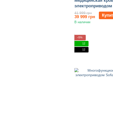
Медицинская кров
электроприводом
41 999 грн
Купи
39 999 грн
В наличии
−5%
12
12