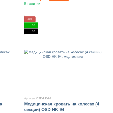
В наличии
−6%
10
10
Артикул: OSD-HK-94
а
Медицинская кровать на колесах (4
секции) OSD-HK-94