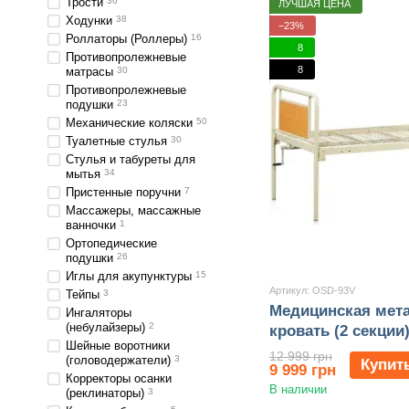
Трости
36
ЛУЧШАЯ ЦЕНА
Ходунки
38
−23%
Роллаторы (Роллеры)
16
8
Противопролежневые
8
матрасы
30
Противопролежневые
подушки
23
Механические коляски
50
Туалетные стулья
30
Стулья и табуреты для
мытья
34
Пристенные поручни
7
Массажеры, массажные
ванночки
1
Ортопедические
подушки
26
Иглы для акупунктуры
15
Артикул: OSD-93V
Тейпы
3
Медицинская мет
Ингаляторы
(небулайзеры)
2
кровать (2 секции
Шейные воротники
12 999 грн
(головодержатели)
3
Купит
9 999 грн
Корректоры осанки
В наличии
(реклинаторы)
3