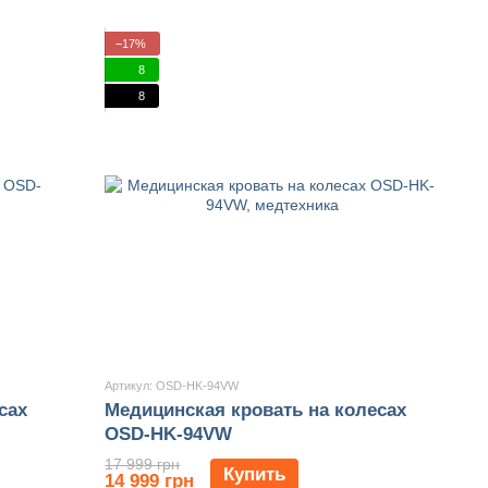
−17%
8
8
Артикул: OSD-HK-94VW
сах
Медицинская кровать на колесах
OSD-HK-94VW
17 999 грн
Купить
14 999 грн