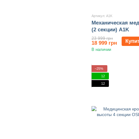
Артикул: A1K
Механическая мед
(2 секции) A1K
23 999 грн
Купи
18 999 грн
В наличии
−25%
12
12