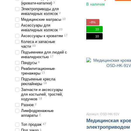
(кровати-каталки)
3
В наличии
Электроприводы для
инвалидных колясок
2
Медицинские матрасы
10
−8%
Аксессуары для
10
инвалидных колясок
22
Аксессуары к кроватям
17
10
Колеса и запасные
части
33
Подъемники для людей с
инвалидностью
17
Пандусы
8
Реабилитационные
тренажеры
15
Подъемные кресла
реклайнеры
18
Запчасти и аксессуары
для костылей, тростей,
ходунков
18
Разное
2
Лимфодренажные
Артикул: OSD-HK-91V
аппараты
3
Медицинская кров
Топ продаж
47
электроприводом
Под заказ
1