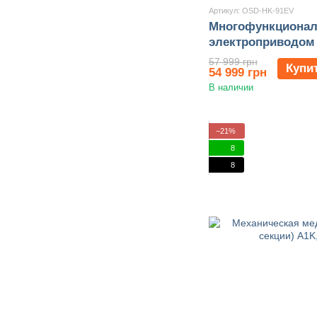
Артикул: OSD-HK-91EV
Многофункционал
электроприводом 
57 999 грн
Купи
54 999 грн
В наличии
−21%
8
8