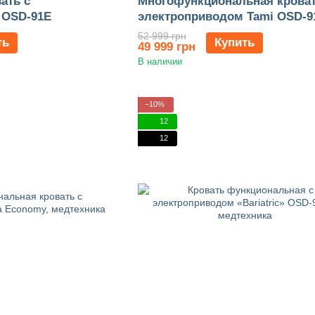
ать с
Многофункциональная кроват
 OSD-91E
электроприводом Tami OSD-9
52 999 грн
ть
Купить
49 999 грн
В наличии
−10%
12
12