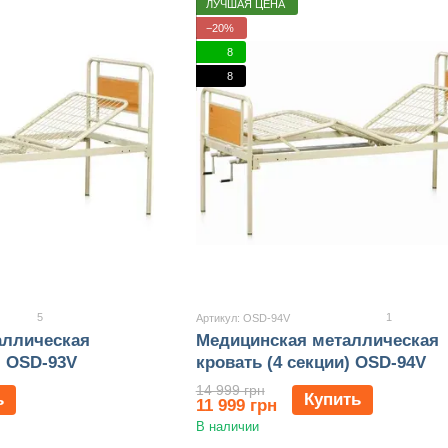
ЛУЧШАЯ ЦЕНА
−20%
8
8
5
1
Артикул: OSD-94V
аллическая
Медицинская металлическая
) OSD-93V
кровать (4 секции) OSD-94V
14 999 грн
ь
Купить
11 999 грн
В наличии