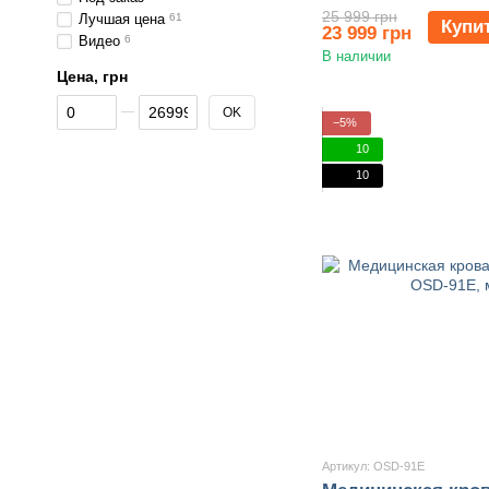
25 999 грн
Лучшая цена
61
Купи
23 999 грн
Видео
6
В наличии
Цена, грн
От Цена, грн
До Цена, грн
OK
−5%
10
10
Артикул: OSD-91E