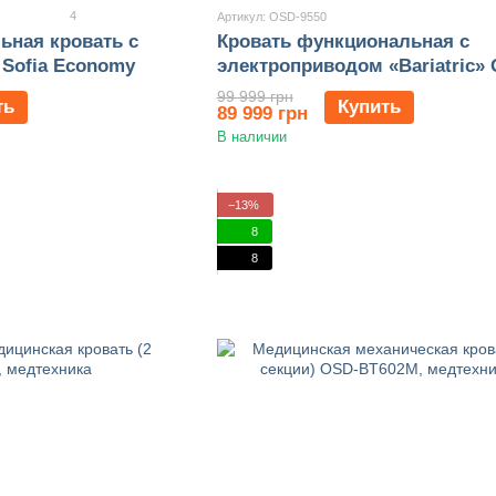
4
Артикул: OSD-9550
ьная кровать с
Кровать функциональная с
Sofia Economy
электроприводом «Bariatric»
9550
99 999 грн
ть
Купить
89 999 грн
В наличии
−13%
8
8