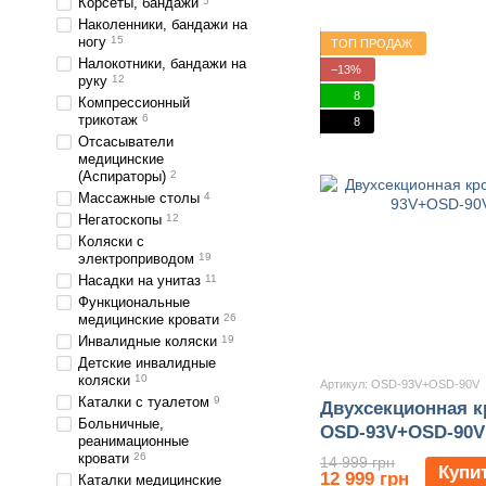
Корсеты, бандажи
5
Наколенники, бандажи на
ногу
15
ТОП ПРОДАЖ
Налокотники, бандажи на
−13%
руку
12
8
Компрессионный
трикотаж
6
8
Отсасыватели
медицинские
(Аспираторы)
2
Массажные столы
4
Негатоскопы
12
Коляски с
электроприводом
19
Насадки на унитаз
11
Функциональные
медицинские кровати
26
Инвалидные коляски
19
Детские инвалидные
коляски
10
Артикул: OSD-93V+OSD-90V
Каталки с туалетом
9
Двухсекционная к
Больничные,
OSD-93V+OSD-90V
реанимационные
кровати
26
14 999 грн
Купи
12 999 грн
Каталки медицинские