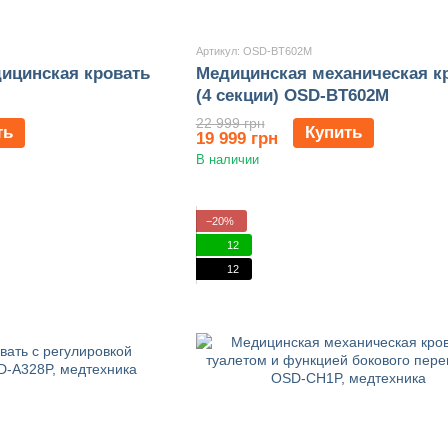
Артикул: OSD-BT602M
ицинская кровать
Медицинская механическая к
(4 секции) OSD-BT602M
22 999 грн
ть
Купить
19 999 грн
В наличии
−20%
12
12