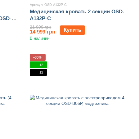
Артикул: OSD-A132P-C
Медицинская кровать 2 секции OSD-
 OSD-
A132P-C
21 999 грн
Купить
14 999 грн
В наличии
−30%
12
12