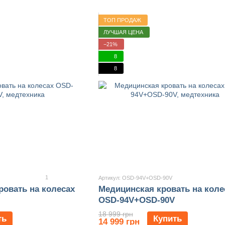
ТОП ПРОДАЖ
ЛУЧШАЯ ЦЕНА
−21%
8
8
1
Артикул: OSD-94V+OSD-90V
ровать на колесах
Медицинская кровать на коле
OSD-94V+OSD-90V
18 999 грн
ть
Купить
14 999 грн