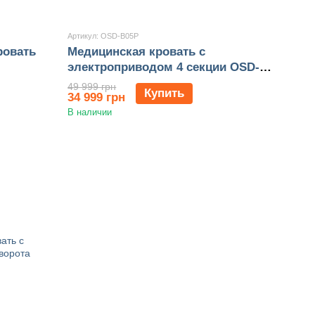
Артикул: OSD-B05P
ровать
Медицинская кровать с
электроприводом 4 секции OSD-
B05P
49 999 грн
Купить
34 999 грн
В наличии