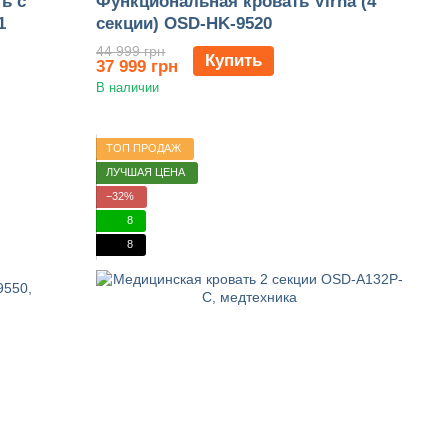
ь с
Функциональная кровать Virna (4
1
секции) OSD-HK-9520
44 999 грн
Купить
37 999 грн
В наличии
ТОП ПРОДАЖ
ЛУЧШАЯ ЦЕНА
−32%
8
8