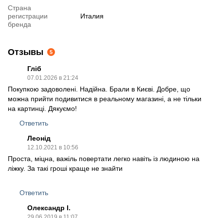
Страна
регистрации
Италия
бренда
Отзывы
5
Гліб
07.01.2026 в 21:24
Покупкою задоволені. Надійна. Брали в Києві. Добре, що
можна прийти подивитися в реальному магазині, а не тільки
на картинці. Дякуємо!
Ответить
Леонід
12.10.2021 в 10:56
Проста, міцна, важіль повертати легко навіть із людиною на
ліжку. За такі гроші краще не знайти
Ответить
Олександр І.
29.06.2019 в 11:07