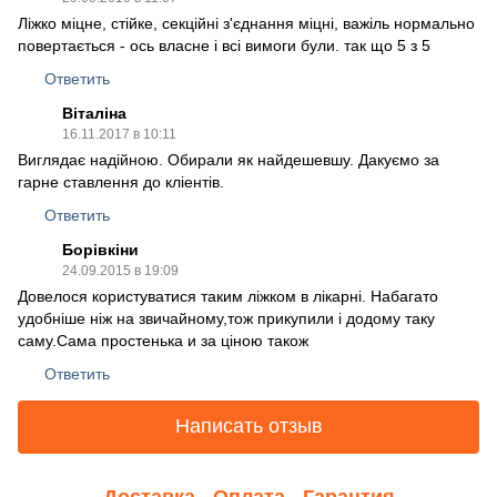
Ліжко міцне, стійке, секційні з'єднання міцні, важіль нормально
повертається - ось власне і всі вимоги були. так що 5 з 5
Ответить
Віталіна
16.11.2017 в 10:11
Виглядає надійною. Обирали як найдешевшу. Дакуємо за
гарне ставлення до кліентів.
Ответить
Борівкіни
24.09.2015 в 19:09
Довелося користуватися таким ліжком в лікарні. Набагато
удобніше ніж на звичайному,тож прикупили і додому таку
саму.Сама простенька и за ціною також
Ответить
Написать отзыв