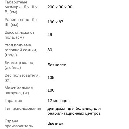
Габаритные
размеры, Д х Ш х
200 х 90 х 90
В, (см)
Размер ложа, Д х
196 х 87
Ш, (см)
Высота ложа от
49
пола, (см)
Угол подъема
головной секции,
80
(град.)
Диаметр колес,
Без колес
(дюймы)
Вес пользователя,
135
(кг)
Максимальная
180
нагрузка, (кг)
Гарантия
12 месяцев
Тип использования
для дома, для больниц, для
реабилитационных центров
Страна
Вьетнам
производитель