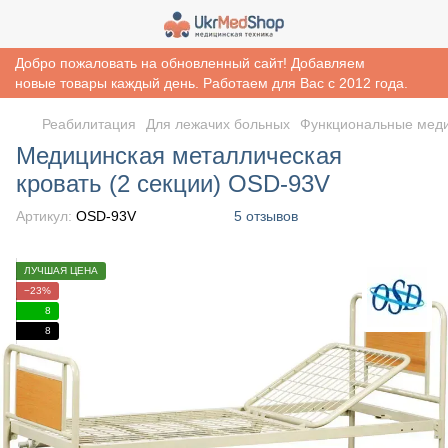
Добро пожаловать на обновленный сайт! Добавляем
новые товары каждый день. Работаем для Вас с 2012 года.
Реабилитация
Для лежачих больных
Функциональные меди
Медицинская металлическая
кровать (2 секции) OSD-93V
Артикул:
OSD-93V
5 отзывов
ЛУЧШАЯ ЦЕНА
−23%
8
8