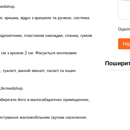
Оцініт
На
Поширит