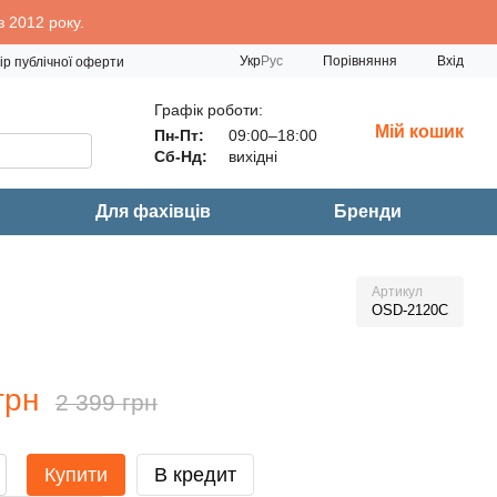
 2012 року.
Порівняння
Укр
Рус
Вхід
ір публічної оферти
Графік роботи:
Мій кошик
Пн-Пт:
09:00–18:00
Сб-Нд:
вихідні
Для фахівців
Бренди
Артикул
OSD-2120C
грн
2 399 грн
Купити
В кредит