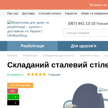
Перейти до основного контенту
Вітаємо на
Про нас
Доставка
Способи оплати
Гарантія
Обмін та повернен
Політика конфіденційності
(067) 441-13-10
Передзв
Реабiлiтацiя
Для здоров'я
Головна
Реабiлiтацiя
Обладнання для туалету
Туалетні стільці
Ск
Складаний сталевий стіл
В наявності
5 відгуків
ТОП ПРОДАЖІВ
−8%
3
3