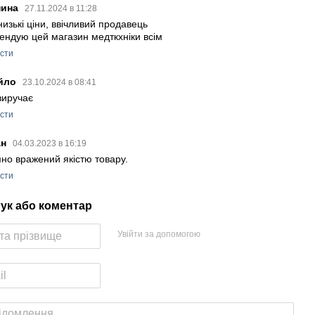
нина
27.11.2024 в 11:28
низькі ціни, ввічливий продавець
ендую цей магазин медткхніки всім
істи
йло
23.10.2024 в 08:41
виручає
істи
ан
04.03.2023 в 16:19
но вражений якістю товару.
істи
гук або коментар
Увійти за допомогою