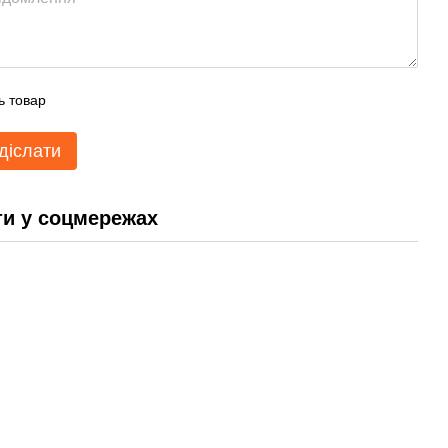
ь товар
діслати
и у соцмережах