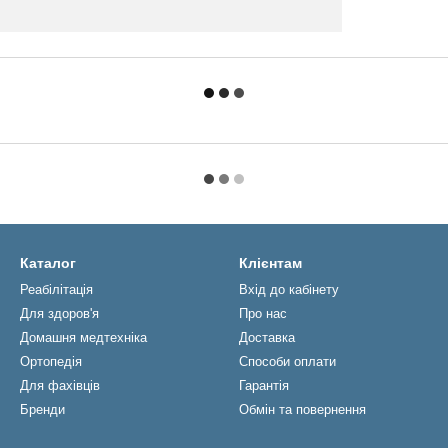
Каталог
Клієнтам
Реабiлiтацiя
Вхід до кабінету
Для здоров'я
Про нас
Домашня медтехніка
Доставка
Ортопедія
Способи оплати
Для фахівців
Гарантія
Бренди
Обмін та повернення