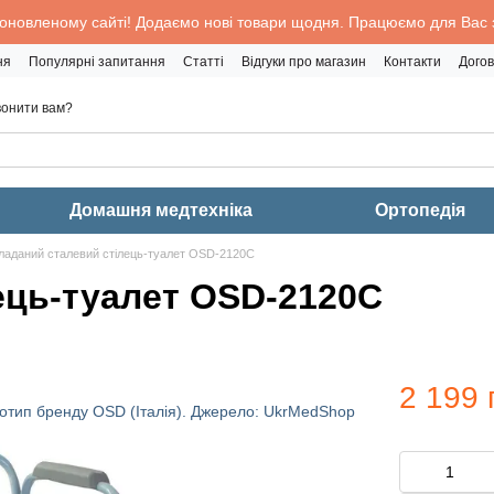
 оновленому сайті! Додаємо нові товари щодня. Працюємо для Вас з
ня
Популярні запитання
Статті
Відгуки про магазин
Контакти
Догов
онити вам?
Домашня медтехніка
Ортопедія
ладаний сталевий стілець-туалет OSD-2120C
ець-туалет OSD-2120C
2 199 