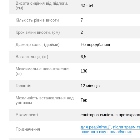
Висота сидіння від підлоги,
42 - 54
(см)
Кількість рівнів висоти
7
Крок зміни висоти, (см)
2
Діаметр коліс, (дюйми)
Не передбачені
Вага стільця, (кг)
6,5
Максимальне навантаження,
136
(кг)
Гарантія
12 місяців
Можливість встановлення над
Так
унітазом
У комплекті
санітарна ємність з протикра
для реабілітації
,
після травм т
Призначення
похилого віку і ослаблених