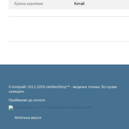
Країна виробник
Китай
© Копірайт 2012-2026 UkrMedShop™ - медична техніка. Всі права
захищені.
Приймаємо до оплати
Мобільна версія