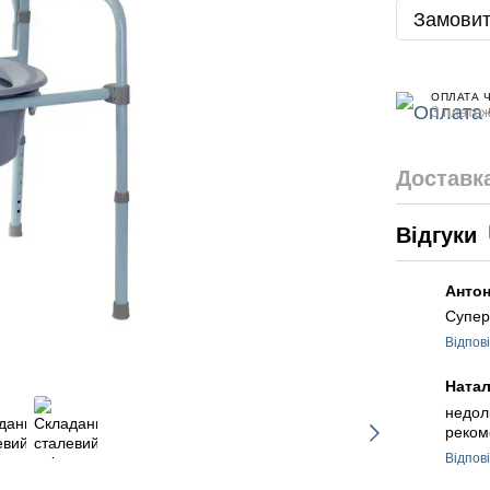
Замовит
ОПЛАТА 
3 платеж
Доставк
Відгуки
Анто
Супе
Відпов
Ната
недолі
реко
Відпов