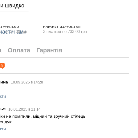
и швидко
ЧАСТИНАМИ
ПОКУПКА ЧАСТИНАМИ
і по 733.00 грн
3 платежі по 733.00 грн
а
Оплата
Гарантія
5
нина
10.09.2025 в 14:28
р
істи
лья
10.01.2025 в 21:14
ки не помітили, міцний та зручний стілець
мендую
істи