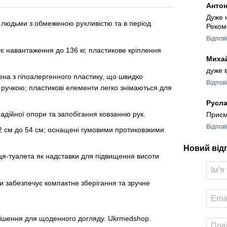
Анто
Дуже 
 людьми з обмеженою рухливістю та в період
Реком
Відпов
є навантаження до 136 кг, пластикове кріплення
Миха
дуже 
ена з гіпоалергенного пластику, що швидко
Відпов
 ручкою; пластикові елементи легко знімаються для
Русл
адійної опори та запобігання ковзанню рук.
Приєм
Відпов
42 см до 54 см; оснащені гумовими протиковзкими
Новий від
я-туалета як надставки для підвищення висоти
и забезпечує компактне зберігання та зручне