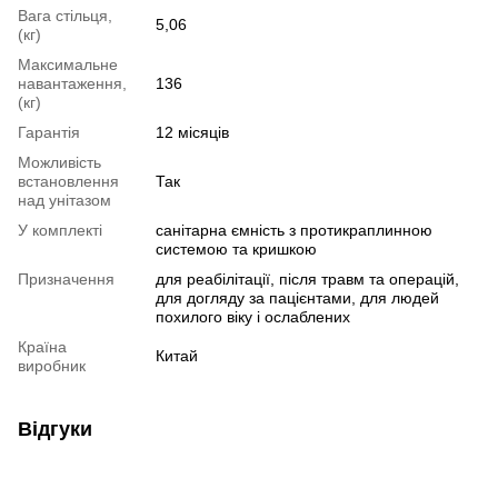
Вага стільця,
5,06
(кг)
Максимальне
навантаження,
136
(кг)
Гарантія
12 місяців
Можливість
встановлення
Так
над унітазом
У комплекті
санітарна ємність з протикраплинною
системою та кришкою
Призначення
для реабілітації
,
після травм та операцій
,
для догляду за пацієнтами
,
для людей
похилого віку і ослаблених
Країна
Китай
виробник
Відгуки