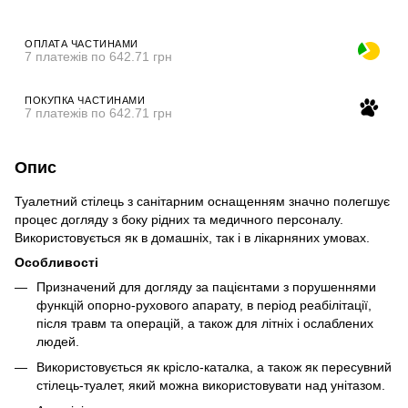
ОПЛАТА ЧАСТИНАМИ
7 платежів по 642.71 грн
ПОКУПКА ЧАСТИНАМИ
7 платежів по 642.71 грн
Опис
Туалетний стілець з санітарним оснащенням значно полегшує
процес догляду з боку рідних та медичного персоналу.
Використовується як в домашніх, так і в лікарняних умовах.
Особливості
Призначений для догляду за пацієнтами з порушеннями
функцій опорно-рухового апарату, в період реабілітації,
після травм та операцій, а також для літніх і ослаблених
людей.
Використовується як крісло-каталка, а також як пересувний
стілець-туалет, який можна використовувати над унітазом.