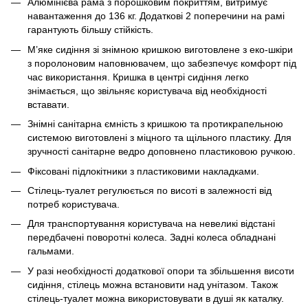
Алюмінієва рама з порошковим покриттям, витримує
навантаження до 136 кг. Додаткові 2 поперечини на рамі
гарантують більшу стійкість.
М’яке сидіння зі знімною кришкою виготовлене з еко-шкіри
з поролоновим наповнювачем, що забезпечує комфорт під
час використання. Кришка в центрі сидіння легко
знімається, що звільняє користувача від необхідності
вставати.
Знімні санітарна ємність з кришкою та протикрапельною
системою виготовлені з міцного та щільного пластику. Для
зручності санітарне ведро доповнено пластиковою ручкою.
Фіксовані підлокітники з пластиковими накладками.
Стілець-туалет регулюється по висоті в залежності від
потреб користувача.
Для транспортування користувача на невеликі відстані
передбачені поворотні колеса. Задні колеса обладнані
гальмами.
У разі необхідності додаткової опори та збільшення висоти
сидіння, стілець можна встановити над унітазом. Також
стілець-туалет можна використовувати в душі як каталку.