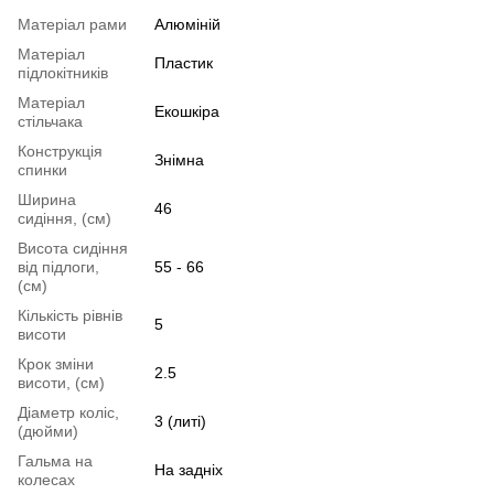
Матеріал рами
Алюміній
Матеріал
Пластик
підлокітників
Матеріал
Екошкіра
стільчака
Конструкція
Знімна
спинки
Ширина
46
сидіння, (см)
Висота сидіння
від підлоги,
55 - 66
(см)
Кількість рівнів
5
висоти
Крок зміни
2.5
висоти, (см)
Діаметр коліс,
3 (литі)
(дюйми)
Гальма на
На задніх
колесах