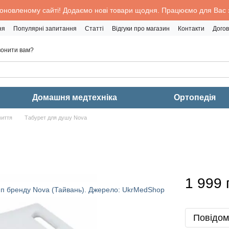
 оновленому сайті! Додаємо нові товари щодня. Працюємо для Вас з
ня
Популярні запитання
Статті
Відгуки про магазин
Контакти
Догов
онити вам?
Домашня медтехніка
Ортопедія
миття
Табурет для душу Nova
1 999 
Повідом