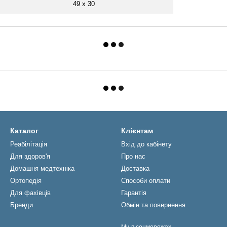
49 х 30
Каталог
Клієнтам
Реабiлiтацiя
Вхід до кабінету
Для здоров'я
Про нас
Домашня медтехніка
Доставка
Ортопедія
Способи оплати
Для фахівців
Гарантія
Бренди
Обмін та повернення