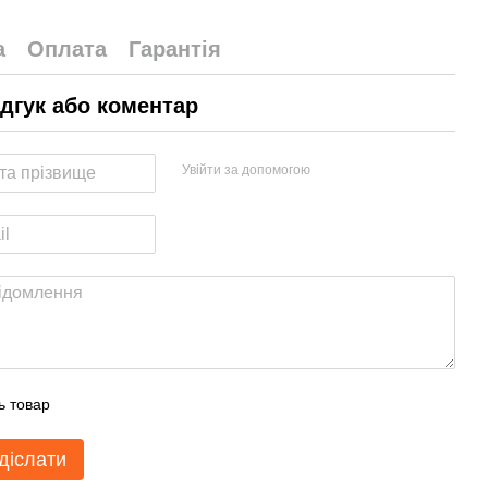
а
Оплата
Гарантія
ідгук або коментар
Увійти за допомогою
ь товар
діслати