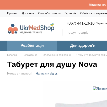
Перейти до основного контенту
Вітаємо на
Про нас
Доставка
Способи оплати
Гарантія
Обмін та повернен
Політика конфіденційності
(067) 441-13-10
Передзв
Реабiлiтацiя
Для здоров'я
Головна
Реабiлiтацiя
Обладнання для ванни
Стільці та табурети для 
Табурет для душу Nova
Немає в наявності
Написати відгук