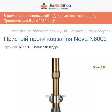
Вітаємо на оновленому сайті! Додаємо нові товари щодня.
Працюємо для Вас з 2012 року.
Реабiлiтацiя
Допомога при ходьбі
Запчастини та аксесуари 
Пристрій проти ковзання Nova N6001
Артикул:
N6001
Написати відгук