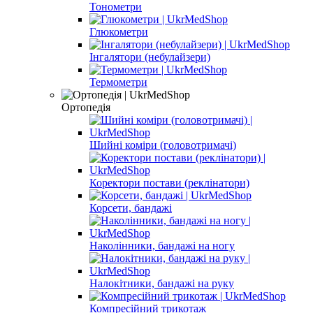
Тонометри
Глюкометри
Інгалятори (небулайзери)
Термометри
Ортопедія
Шийні коміри (головотримачі)
Коректори постави (реклінатори)
Корсети, бандажі
Наколінники, бандажі на ногу
Налокітники, бандажі на руку
Компресійний трикотаж