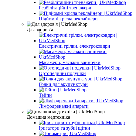
Реабілітаційні тренажери
Підйомні крісла реклайнери
Для здоров'я
Електричні грілки, електроковдри
Масажери, масажні ванночки
Ортопедичні подушки
Голки для акупунктури
Тейпи
Лімфодренажні апарати
Домашня медтехніка
Іригатори та зубні щітки