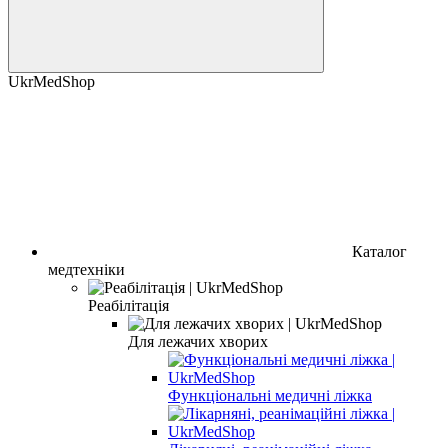
UkrMedShop
Каталог
медтехніки
Реабiлiтацiя
Для лежачих хворих
Функціональні медичні ліжка