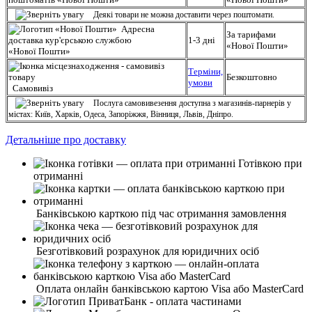
Деякі товари не можна доставити через поштомати.
Адресна
За тарифами
доставка кур'єрською службою
1-3 дні
«Нової Пошти»
«Нової Пошти»
Терміни,
Безкоштовно
умови
Самовивіз
Послуга самовивезення доступна з магазинів-парнерів у
містах: Київ, Харків, Одеса, Запоріжжя, Вінниця, Львів, Дніпро.
Детальніше про доставку
Готівкою при
отриманні
Банківською карткою під час отримання замовлення
Безготівковий розрахунок для юридичних осіб
Оплата онлайн банківською картою Visa або MasterCard