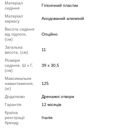
Матеріал
Гігієнічний пластик
сидіння
Матеріал
Анодований алюміній
каркасу
Висота сидіння
від підлоги,
Опційно
(см)
Загальна
11
висота, (см)
Розміри
сидіння, Ш х Г,
39 х 30,5
(см)
Максимальне
навантаження,
125
(кг)
Додатково
Дренажні отвори
Гарантія
12 місяців
Країна
реєстрації
Італія
бренду