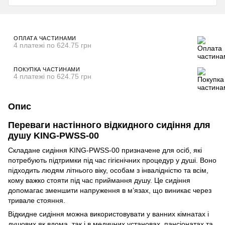
ОПЛАТА ЧАСТИНАМИ
4 платежі по 624.75 грн
ПОКУПКА ЧАСТИНАМИ
4 платежі по 624.75 грн
Опис
Переваги настінного відкидного сидіння для
душу KING-PWSS-00
Складане сидіння KING-PWSS-00 призначене для осіб, які
потребують підтримки під час гігієнічних процедур у душі. Воно
підходить людям літнього віку, особам з інвалідністю та всім,
кому важко стояти під час приймання душу. Це сидіння
допомагає зменшити напруження в м’язах, що виникає через
тривале стояння.
Відкидне сидіння можна використовувати у ванних кімнатах і
душових як вдома, так і в медичних установах, пансіонатах та