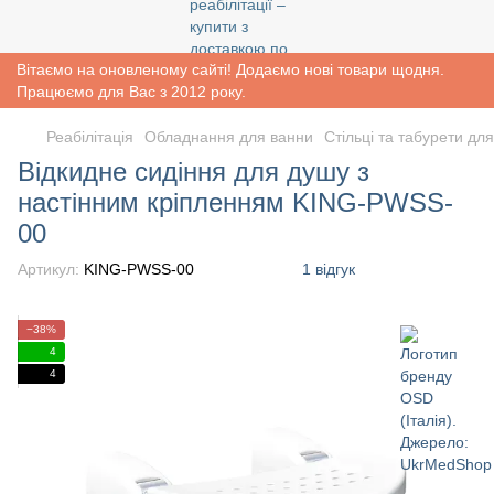
Вітаємо на оновленому сайті! Додаємо нові товари щодня.
Працюємо для Вас з 2012 року.
Реабiлiтацiя
Обладнання для ванни
Стільці та табурети дл
Відкидне сидіння для душу з
настінним кріпленням KING-PWSS-
00
Артикул:
KING-PWSS-00
1 відгук
−38%
4
4