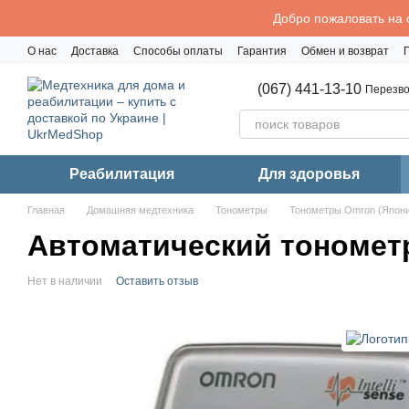
Перейти к основному контенту
Добро пожаловать на 
О нас
Доставка
Способы оплаты
Гарантия
Обмен и возврат
Политика конфиденциальности
(067) 441-13-10
Перезво
Реабилитация
Для здоровья
Главная
Домашняя медтехника
Тонометры
Тонометры Omron (Япон
Автоматический тонометр
Нет в наличии
Оставить отзыв