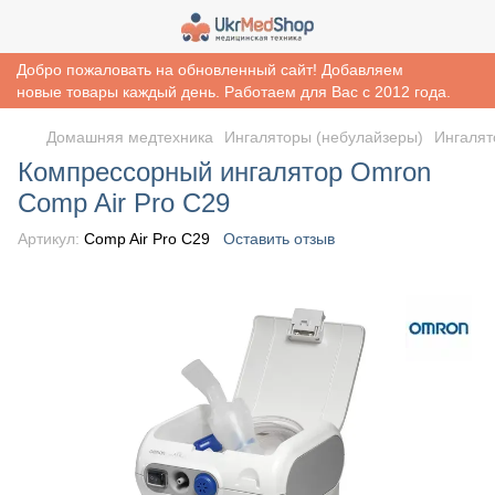
Добро пожаловать на обновленный сайт! Добавляем
новые товары каждый день. Работаем для Вас с 2012 года.
Домашняя медтехника
Ингаляторы (небулайзеры)
Ингалят
Компрессорный ингалятор Omron
Comp Air Pro С29
Артикул:
Comp Air Pro С29
Оставить отзыв