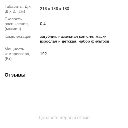
Габариты, Д х
216 х 186 х 180
Ш х В, (см)
Скорость
распыления,
0,4
(мл/мин)
Комплектация
загубник, назальная канюля, маски
взрослая и детская, набор фильтров
Мощность
компрессора,
192
(Вт)
Отзывы
Добавьте первый отзыв