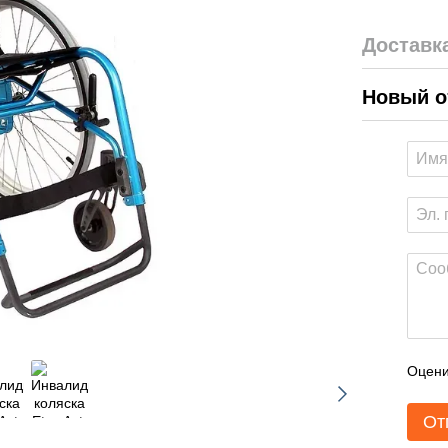
Доставк
Новый о
Оцени
От