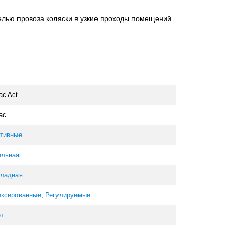
целью провоза коляски в узкие проходы помещений.
ac Act
ac
тивные
ельная
ладная
ксированные
,
Регулируемые
т