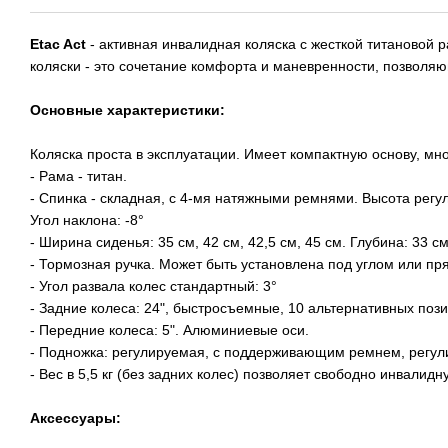
Etac Act
- активная инвалидная коляска c жесткой титановой
коляски - это сочетание комфорта и маневренности, позволя
Основные характеристики:
Коляска проста в эксплуатации. Имеет компактную основу, мно
- Рама - титан.
- Спинка - складная, с 4-мя натяжными ремнями. Высота регул
Угол наклона: -8°
- Ширина сиденья: 35 см, 42 см, 42,5 см, 45 см. Глубина: 33 см
- Тормозная ручка. Может быть установлена под углом или пр
- Угол развала колес стандартный: 3°
- Задние колеса: 24", быстросъемные, 10 альтернативных пози
- Передние колеса: 5". Алюминиевые оси.
- Подножка: регулируемая, с поддерживающим ремнем, регу
- Вес в 5,5 кг (без задних колес) позволяет свободно инвали
Аксессуары: