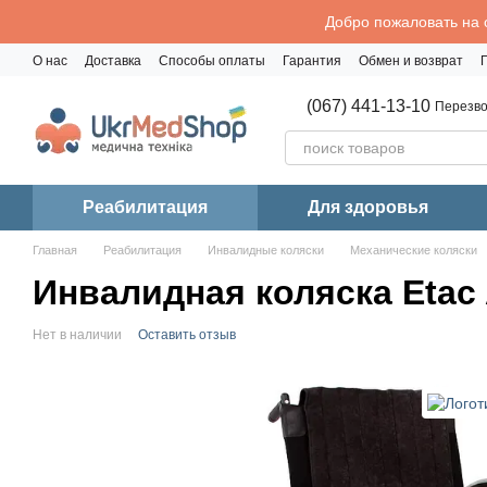
Перейти к основному контенту
Добро пожаловать на 
О нас
Доставка
Способы оплаты
Гарантия
Обмен и возврат
Политика конфиденциальности
(067) 441-13-10
Перезво
Реабилитация
Для здоровья
Главная
Реабилитация
Инвалидные коляски
Механические коляски
Инвалидная коляска Etac 
Нет в наличии
Оставить отзыв