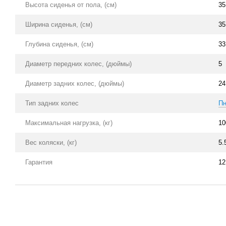
Высота сиденья от пола, (см)
35
Ширина сиденья, (см)
35
Глубина сиденья, (см)
33
Диаметр передних колес, (дюймы)
5
Диаметр задних колес, (дюймы)
24
Тип задних колес
Пн
Максимальная нагрузка, (кг)
10
Вес коляски, (кг)
5.
Гарантия
12