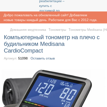
Добро пожаловать на обновленный сайт! Добавляем
новые товары каждый день. Работаем для Вас с 2012 года.
Домашняя медтехника
Тонометры
Тонометры Medisana (Н
Компьютерный тонометр на плечо с
будильником Medisana
CardioCompact
Артикул:
51098
Оставить отзыв