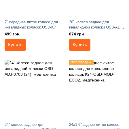
7" переднее литое колесо для
20" колесо заднее для
инвалидных колясок OSD-K7
инвалидной коляски OSD-ADJ-
0703 (20)
499 грн
874 грн
Купить
Купить
ТОП ПРОДАЖ
24" колесо заднее для
24x1⅜” заднее литое колесо