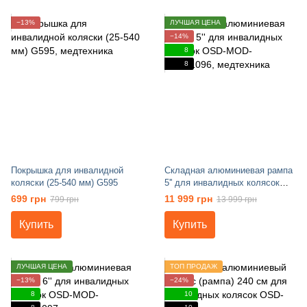
−13%
ЛУЧШАЯ ЦЕНА
−14%
8
8
Покрышка для инвалидной
Складная алюминиевая рампа
коляски (25-540 мм) G595
5'' для инвалидных колясок
OSD-MOD-STDS1096
699 грн
11 999 грн
799 грн
13 999 грн
Купить
Купить
ЛУЧШАЯ ЦЕНА
ТОП ПРОДАЖ
−13%
−24%
8
10