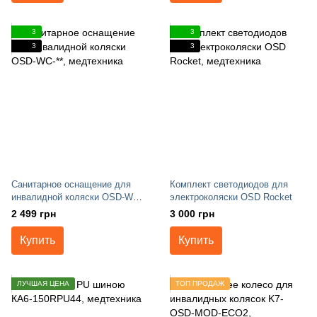
3
3
3
3
Санитарное оснащение для
Комплект светодиодов для
инвалидной коляски OSD-WC-
электроколяски OSD Rocket
**
2 499 грн
3 000 грн
Купить
Купить
ЛУЧШАЯ ЦЕНА
ТОП ПРОДАЖ