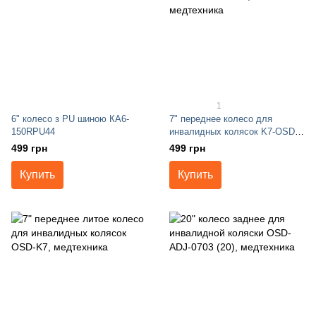
1
6" колесо з PU шиною КА6-
7" переднее колесо для
150RPU44
инвалидных колясок K7-OSD-
MOD-ECO2
499 грн
499 грн
Купить
Купить