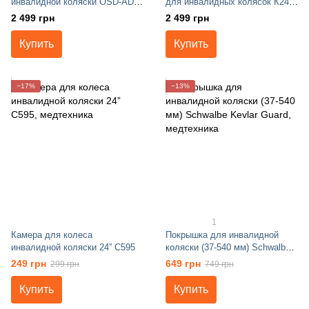
инвалидной коляски OSD-ADJ-
для инвалидных колясок К24-
0703 (24)
OSD-MOD-ECO2
2 499 грн
2 499 грн
Купить
Купить
−17%
−13%
1
Камера для колеса
Покрышка для инвалидной
инвалидной коляски 24” C595
коляски (37-540 мм) Schwalbe
Kevlar Guard
249 грн
649 грн
299 грн
749 грн
Купить
Купить