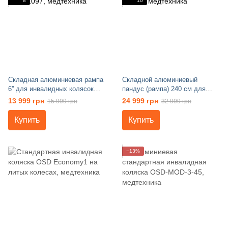
8
10
Складная алюминиевая рампа
Складной алюминиевый
6'' для инвалидных колясок
пандус (рампа) 240 см для
OSD-MOD-STDS1097
инвалидных колясок OSD-
13 999 грн
24 999 грн
15 999 грн
32 999 грн
FR102
Купить
Купить
−13%