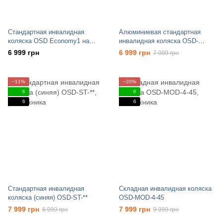
Стандартная инвалидная
Алюминиевая стандартная
коляска OSD Economy1 на
инвалидная коляска OSD-
литых колесах
MOD-3-45
6 999 грн
6 999 грн
7 999 грн
−11%
−20%
6
6
6
6
Стандартная инвалидная
Складная инвалидная коляска
коляска (синяя) OSD-ST-**
OSD-MOD-4-45
7 999 грн
7 999 грн
8 999 грн
9 999 грн