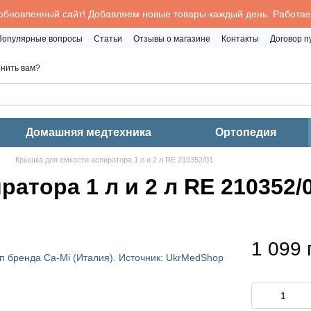
обновленный сайт! Добавляем новые товары каждый день. Работаем
Популярные вопросы
Статьи
Отзывы о магазине
Контакты
Договор 
нить вам?
Домашняя медтехника
Ортопедия
Крышка для емкости аспиратора 1 л и 2 л RE 210352/01
атора 1 л и 2 л RE 210352/
1 099 