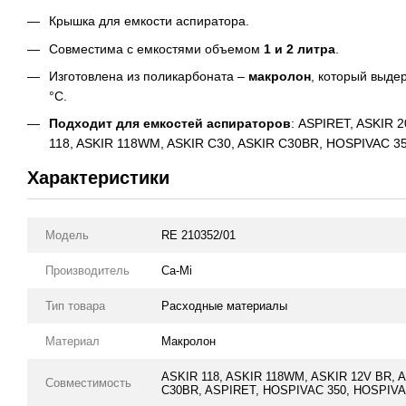
Крышка для емкости аспиратора.
Совместима с емкостями объемом
1 и 2 литра
.
Изготовлена из поликарбоната –
макролон
, который выде
°С.
Подходит для емкостей аспираторов
: ASPIRET, ASKIR 2
118, ASKIR 118WM, ASKIR C30, ASKIR C30BR, HOSPIVAC 3
Характеристики
Модель
RE 210352/01
Производитель
Ca-Mi
Тип товара
Расходные материалы
Материал
Макролон
ASKIR 118, ASKIR 118WM, ASKIR 12V BR, A
Совместимость
C30BR, ASPIRET, HOSPIVAC 350, HOSPIVA