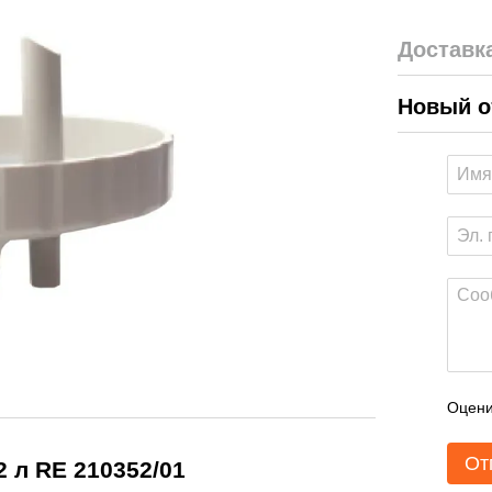
Доставк
Новый о
Оцени
От
 л RE 210352/01