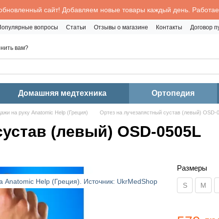
обновленный сайт! Добавляем новые товары каждый день. Работаем
Популярные вопросы
Статьи
Отзывы о магазине
Контакты
Договор 
нить вам?
Домашняя медтехника
Ортопедия
ажи на руку Anatomic Help (Греция)
Ортез на лучезапястный сустав (левый) OSD-
сустав (левый) OSD-0505L
Размеры
S
M