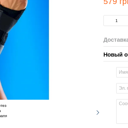
579 гр
Доставк
Новый о