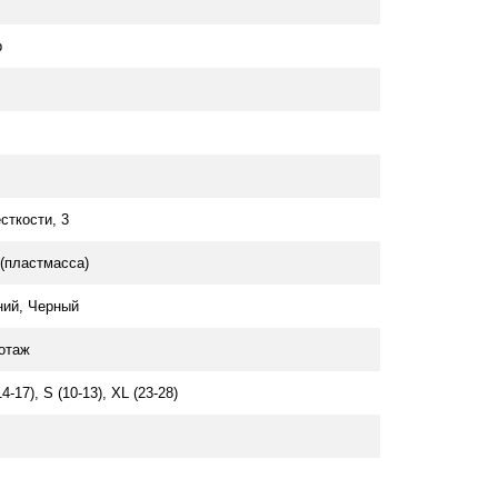
p
сткости, 3
 (пластмасса)
ний, Черный
отаж
14-17), S (10-13), XL (23-28)