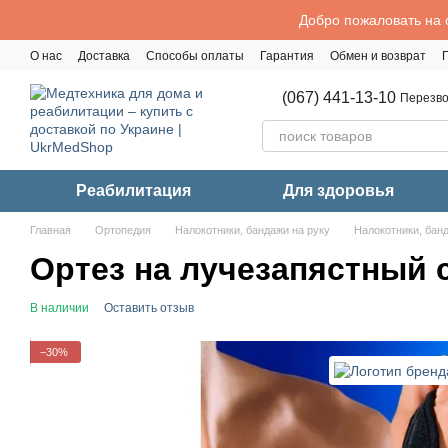
Перейти к основному контенту
Добро пожаловать на 
О нас
Доставка
Способы оплаты
Гарантия
Обмен и возврат
Политика конфиденциальности
(067) 441-13-10
Перезво
Реабилитация
Для здоровья
Главная
Ортопедия
Налокотники, бандажи на руку
Налокотники, банд
Ортез на лучезапястный 
В наличии
Оставить отзыв
−30%