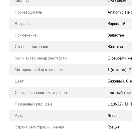
Модель
OSD-0505L
Производитель
Anatomic Hel
Возраст
Взрослый
Применение
Запястье
Степень фиксации
Жесткая
Количество ребер жесткости
С ребрами же
Материал ребер жесткости
1 (металл), 2
Цвет
Бежевый, Си
Состав основного материала
плотный трик
Размерный ряд, (см)
L (18-22), M (
Рука
Левая
Страна регистрации бренда
Греция