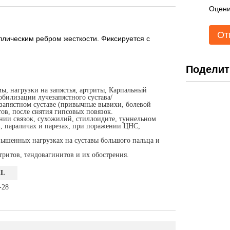
Оцени
От
лическим ребром жесткости. Фиксируется с
Поделит
ы, нагрузки на запястья, артриты, Карпальный
обилизации лучезапястного сустава/
езапястном суставе (привычные вывихи, болевой
ов, после снятия гипсовых повязок.
нии связок, сухожилий, стиллоидите, туннельном
, параличах и парезах, при поражении ЦНС,
вышенных нагрузках на суставы большого пальца и
ритов, тендовагинитов и их обострения.
XL
-28