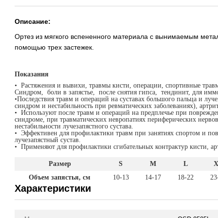
Описание:
Ортез из мягкого вспененного материала с вынимаемым метал
помощью трех застежек.
Показания
• Растяжения и вывихи, травмы кисти, операции, спортивные травм
Синдром, боли в запястье, после снятия гипса, тендинит, для имм
•Последствия травм и операций на суставах большого пальца и луч
синдром и нестабильность при ревматических заболеваниях), артрит
• Используют после травм и операций на предплечье при поврежде
синдроме, при травматических невропатиях периферических нервов
нестабильности лучезапястного сустава.
• Эффективен для профилактики травм при занятиях спортом и по
лучезапястный сустав.
• Применяют для профилактики сгибательных контрактур кисти, арт
Размер
S
M
L
Объем запястья, см
10-13
14-17
18-22
23
Характеристики