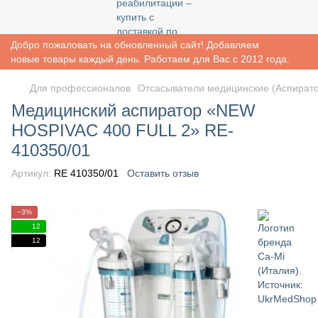
Добро пожаловать на обновленный сайт! Добавляем
новые товары каждый день. Работаем для Вас с 2012 года.
Для профессионалов
Отсасыватели медицинские (Аспират
Медицинский аспиратор «NEW
HOSPIVAC 400 FULL 2» RE-
410350/01
Артикул:
RE 410350/01
Оставить отзыв
−3%
12
12