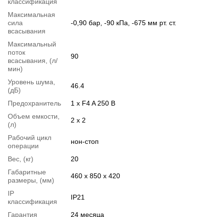
классификация
Максимальная
сила
-0,90 бар, -90 кПа, -675 мм рт. ст.
всасывания
Максимальный
поток
90
всасывания, (л/
мин)
Уровень шума,
46.4
(дБ)
Предохранитель
1 х F4 A 250 В
Объем емкости,
2 х 2
(л)
Рабочий цикл
нон-стоп
операции
Вес, (кг)
20
Габаритные
460 x 850 x 420
размеры, (мм)
IP
IP21
классификация
Гарантия
24 месяца