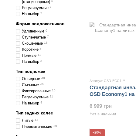
(стационарные)
6
Регулируемые
9
На выбор
2
Форма подлокотников
Удлиненные
6
Ступенчатые
7
Скошенные
18
Короткие
5
Прямые
11
На выбор
3
Тип подножек
Откидные
48
Артикул: OSD-ECO1-**
Съемные
46
Стандартная инва
Фиксированные
16
OSD Economy1 на 
Регулируемые
11
На выбор
4
6 999 грн
Тип задних колес
Нет в наличии
Литые
42
Пневматические
26
−20%