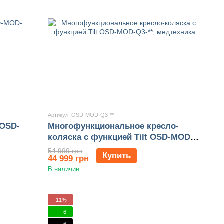
Артикул: OSD-MOD-Q3-**
 OSD-
Многофункциональное кресло-
коляска с функцией Tilt OSD-MOD-
Q3-**
54 999 грн
Купить
44 999 грн
В наличии
−11%
6
6