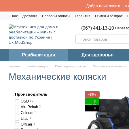
Перейти к основному контенту
Добро пожаловать на 
О нас
Доставка
Способы оплаты
Гарантия
Обмен и возврат
Политика конфиденциальности
(067) 441-13-10
Перезво
Реабилитация
Для здоровья
Главная
Реабилитация
Инвалидные коляски
Механические коляски
Механические коляски
Производитель
−15%
OSD
50
8
Alu Rehab
2
8
Colours
3
Etac
4
Offcarr
3