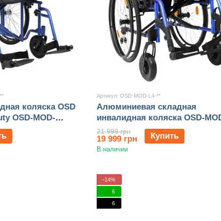
**
Артикул: OSD-MOD-L4-**
дная коляска OSD
Алюминиевая складная
Duty OSD-MOD-
инвалидная коляска OSD-MOD
21 999 грн
ть
Купить
19 999 грн
В наличии
−14%
6
6