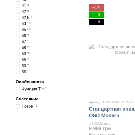
41
3
−23%
42
8
6
42,5
1
6
43
10
45
45
46
3
47
1
48
2
50
35
55
2
60
2
66
1
Особенности
Функция Tilt
5
Состояние
Артикул: OSD-MOD-ST-**-BK
Новое
71
Стандартная инва
OSD Modern
12 999 грн
9 999 грн
Нет в наличии