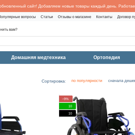
обновленный сайт! Добавляем новые товары каждый день. Работаем
Популярные вопросы
Статьи
Отзывы о магазине
Контакты
Договор 
нить вам?
Домашняя медтехника
Ортопедия
по популярности
сначала деше
Сортировка:
−9%
10
10