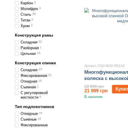
Карбон
3
Молибден
3
Сталь
38
Титан
3
Хром
3
Конструкция рамы
Складная
52
Разборная
1
Цельная
18
Конструкция спинки
Артикул: OSD-MOD-RECA2
Складная
25
Многофункционал
Фиксированная
31
коляска с высоко
Откидная
16
MOD-RECA2-**
23 999 грн
Съемная
1
Купи
21 999 грн
С регулировкой
В наличии
жесткости
8
Тип подлокотников
Откидные
35
Съемные
42
Фиксированные