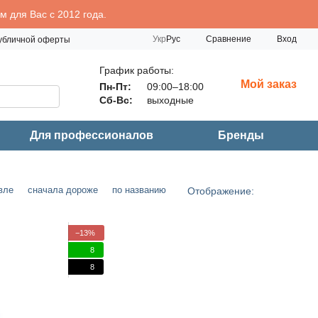
 для Вас с 2012 года.
Сравнение
Укр
Рус
Вход
публичной оферты
График работы:
Мой заказ
Пн-Пт:
09:00–18:00
Сб-Вс:
выходные
Для профессионалов
Бренды
вле
сначала дороже
по названию
Отображение:
−13%
8
8