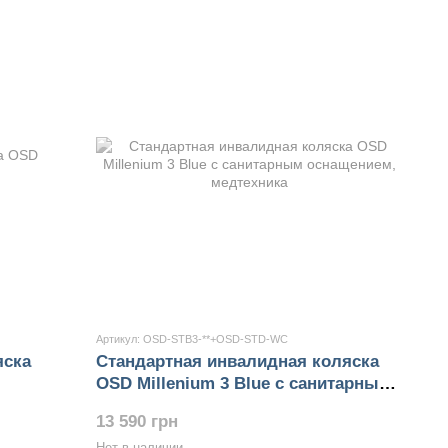
Артикул: OSD-STB3-**+OSD-STD-WC
яска
Стандартная инвалидная коляска
OSD Millenium 3 Blue с санитарным
оснащением
13 590 грн
Нет в наличии