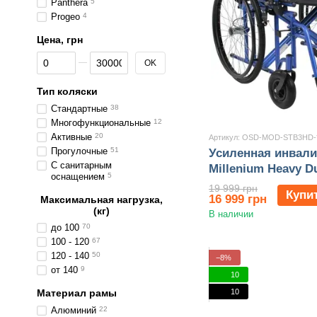
Panthera
5
Progeo
4
Цена, грн
От Цена, грн
До Цена, грн
OK
Тип коляски
Стандартные
38
Многофункциональные
12
Активные
20
Артикул: OSD-MOD-STB3HD-
Прогулочные
51
Усиленная инвали
С санитарным
Millenium Heavy 
оснащением
5
STB3HD-**
19 999 грн
Купи
16 999 грн
Максимальная нагрузка,
(кг)
В наличии
до 100
70
100 - 120
67
120 - 140
50
−8%
от 140
9
10
10
Материал рамы
Алюминий
22