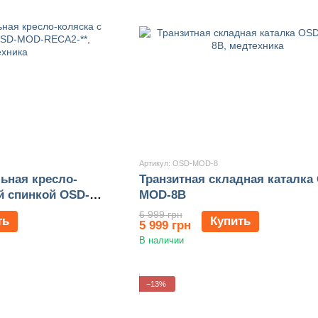
Артикул: OSD-MOD-8
ьная кресло-
Транзитная складная каталка
й спинкой OSD-
MOD-8B
6 999 грн
ть
Купить
5 999 грн
В наличии
−13%