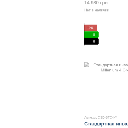
14 980 грн
Нет в наличии
−9%
8
8
Артикул: OSD-STC4-**
Стандартная инва