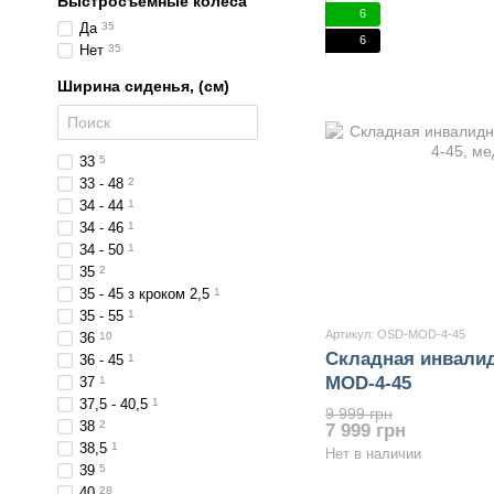
Быстросъемные колеса
6
Да
35
6
Нет
35
Ширина сиденья, (см)
33
5
33 - 48
2
34 - 44
1
34 - 46
1
34 - 50
1
35
2
35 - 45 з кроком 2,5
1
35 - 55
1
Артикул: OSD-MOD-4-45
36
10
Складная инвалид
36 - 45
1
MOD-4-45
37
1
37,5 - 40,5
1
9 999 грн
38
2
7 999 грн
38,5
1
Нет в наличии
39
5
40
28