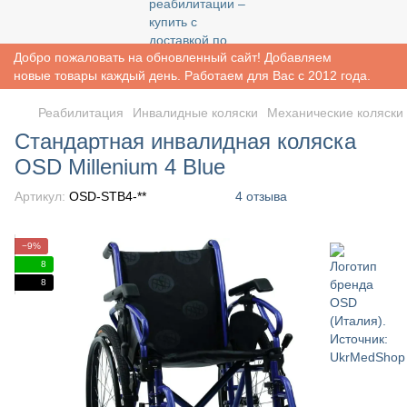
Добро пожаловать на обновленный сайт! Добавляем
новые товары каждый день. Работаем для Вас с 2012 года.
Реабилитация
Инвалидные коляски
Механические коляски
Стандартная инвалидная коляска
OSD Millenium 4 Blue
Артикул:
OSD-STB4-**
4 отзыва
−9%
8
8