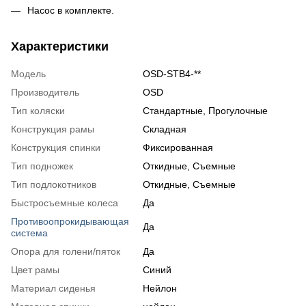
Насос в комплекте.
Характеристики
Модель
OSD-STB4-**
Производитель
OSD
Тип коляски
Стандартные
,
Прогулочные
Конструкция рамы
Складная
Конструкция спинки
Фиксированная
Тип подножек
Откидные
,
Съемные
Тип подлокотников
Откидные
,
Съемные
Быстросъемные колеса
Да
Противоопрокидывающая
Да
система
Опора для голени/пяток
Да
Цвет рамы
Синий
Материал сиденья
Нейлон