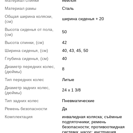
Материал спинки
нейлон
Материал рамы
Сталь
Общая ширина коляски,
ширина сиденья + 20
(см)
Высота сиденья от пола,
50
(см)
Высота спинки, (см)
42
Ширина сиденья, (см)
40, 43, 45, 50
Глубина сиденья, (см)
40
Диаметр передних колес,
8
(дюймы)
Тип передних колес
Литые
Диаметр задних колес,
24 х 1 3/8
(дюймы)
Тип задних колес
Пневматические
Ремень безопасности
Да
Комплектация
инвалидная коляска; съёмные
подпяточники; ремень
безопасности; противооткидная
система; насос; инструкция