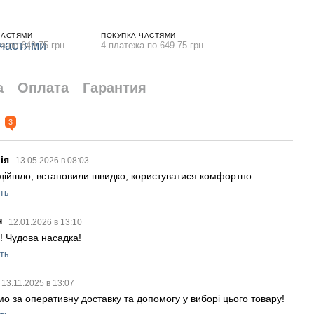
ЧАСТЯМИ
ПОКУПКА ЧАСТЯМИ
а по 649.75 грн
4 платежа по 649.75 грн
а
Оплата
Гарантия
ы
3
лія
13.05.2026 в 08:03
ідійшло, встановили швидко, користуватися комфортно.
ть
н
12.01.2026 в 13:10
! Чудова насадка!
ть
13.11.2025 в 13:07
мо за оперативну доставку та допомогу у виборі цього товару!