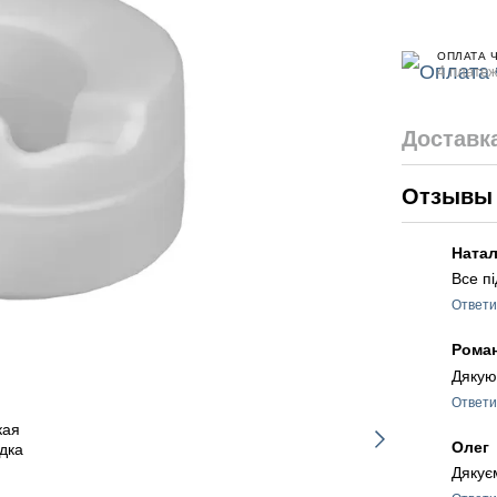
ОПЛАТА 
4 платеж
Доставк
Отзыв
Ната
Все п
Ответи
Рома
Дякую
Ответи
Олег
Дякує