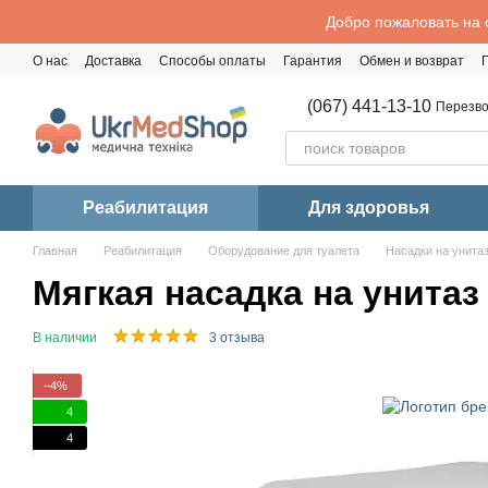
Перейти к основному контенту
Добро пожаловать на 
О нас
Доставка
Способы оплаты
Гарантия
Обмен и возврат
Политика конфиденциальности
(067) 441-13-10
Перезво
Реабилитация
Для здоровья
Главная
Реабилитация
Оборудование для туалета
Насадки на унита
Мягкая насадка на унитаз 
В наличии
3 отзыва
−4%
4
4