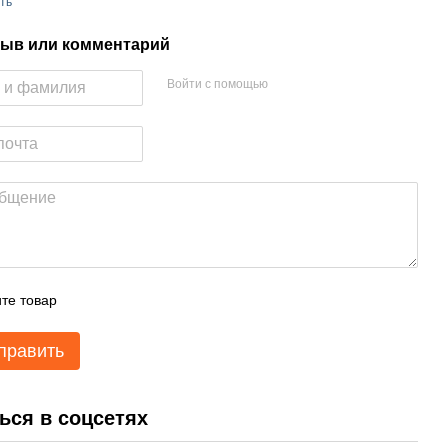
ть
ыв или комментарий
Войти с помощью
те товар
править
ься в соцсетях