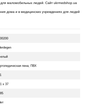
00200
erdegen
Белый
ртопедическая пена, ПВХ
1
1 x 37
85
Нет