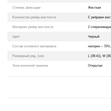
Степень фиксации
Жесткая
Количество ребер жесткости
С ребрами жес
Материал ребер жесткости
2 спиралевидн
Цвет
Черный
Состав основного материала
неопрен – 70%
Размерный ряд, (см)
L (38-41), M (36
Зона коленной чашечки
Открытая