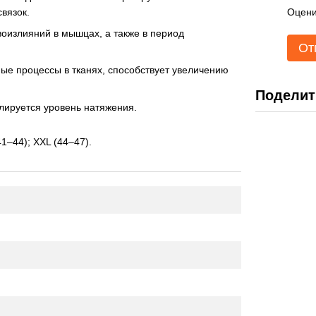
вязок.
Оцени
воизлияний в мышцах, а также в период
От
е процессы в тканях, способствует увеличению
Поделит
лируется уровень натяжения.
41–44); XXL (44–47).