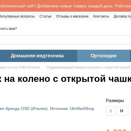
обновленный сайт! Добавляем новые товары каждый день. Работаем
Популярные вопросы
Статьи
Отзывы о магазине
Контакты
Договор 
нить вам?
Домашняя медтехника
Ортопедия
дажи на ногу OSD (Италия)
Поддерживающий бандаж на колено с открытой чашко
на колено с открытой чаш
Размеры
S
M