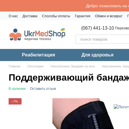
Перейти к основному контенту
Добро пожаловать на 
О нас
Доставка
Способы оплаты
Гарантия
Обмен и возврат
Политика конфиденциальности
(067) 441-13-10
Перезво
Реабилитация
Для здоровья
Главная
Ортопедия
Наколенники, бандажи на ногу
Наколенники, бан
Поддерживающий бандаж 
В наличии
Оставить отзыв
−7%