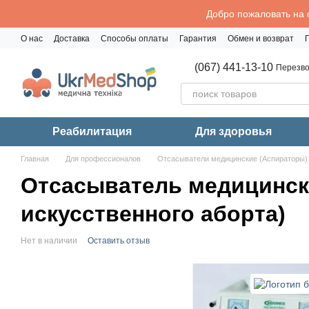
Перейти к основному контенту
Добро пожаловать на 
О нас
Доставка
Способы оплаты
Гарантия
Обмен и возврат
Политика конфиденциальности
(067) 441-13-10
Перезво
Реабилитация
Для здоровья
Главная
Для профессионалов
Отсасыватели медицинские (Аспираторы)
Отсасыватель медицински
искусственного аборта)
Нет в наличии
Оставить отзыв