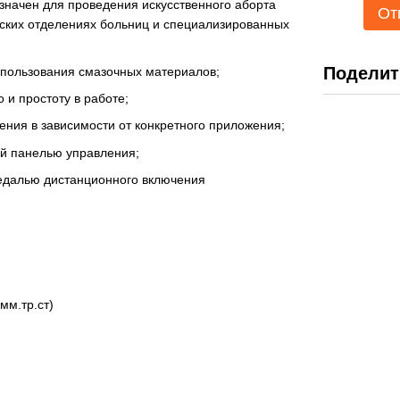
значен для проведения искусственного аборта
От
еских отделениях больниц и специализированных
Поделит
спользования смазочных материалов;
 и простоту в работе;
ения в зависимости от конкретного приложения;
ой панелью управления;
едалью дистанционного включения
мм.тр.ст)