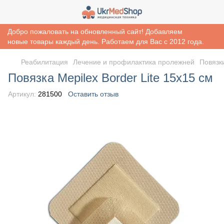
Добро пожаловать на обновленный сайт! Добавляем
новые товары каждый день. Работаем для Вас с 2012 года.
Реабилитация
Лечение и профилактика пролежней
Повязк
Повязка Mepilex Border Lite 15х15 см
Артикул:
281500
Оставить отзыв