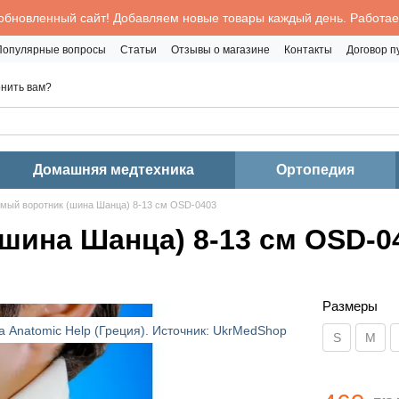
обновленный сайт! Добавляем новые товары каждый день. Работаем
Популярные вопросы
Статьи
Отзывы о магазине
Контакты
Договор 
нить вам?
Домашняя медтехника
Ортопедия
мый воротник (шина Шанца) 8-13 см OSD-0403
шина Шанца) 8-13 см OSD-0
Размеры
S
M