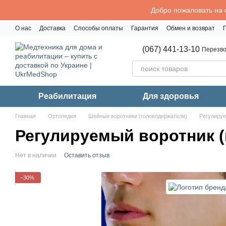
Перейти к основному контенту
Добро пожаловать на 
О нас
Доставка
Способы оплаты
Гарантия
Обмен и возврат
Политика конфиденциальности
(067) 441-13-10
Перезво
Реабилитация
Для здоровья
Главная
Ортопедия
Шейные воротники (головодержатели)
Регулируе
Регулируемый воротник (
Нет в наличии
Оставить отзыв
−30%