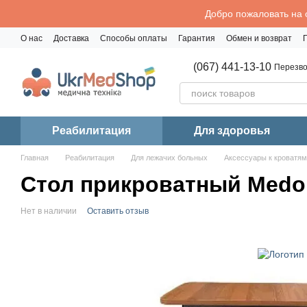
Перейти к основному контенту
Добро пожаловать на 
О нас
Доставка
Способы оплаты
Гарантия
Обмен и возврат
Политика конфиденциальности
(067) 441-13-10
Перезво
Реабилитация
Для здоровья
Главная
Реабилитация
Для лежачих больных
Аксессуары к кроватям
Стол прикроватный Medok
Нет в наличии
Оставить отзыв